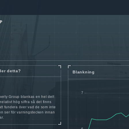
P
der detta?
Blankning
erty Group blankas en hel del!
elativt hög siffra så det finns
tt fundera över vad de som inte
ien ser för varningstecken innan
ar.