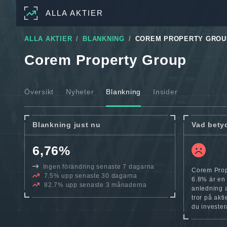
ALLA AKTIER
ALLA AKTIER
BLANKNING
COREM PROPERTY GROU
Corem Property Group
Översikt
Nyheter
Blankning
Insider
Blankning just nu
Vad bety
6,76%
Ingen förändring senaste 7 dagarna
Corem Prop
7.5% upp senaste 30 dagarna
6.8% är en r
82.7% upp senaste 3 månaderna
anledning a
tror på akt
du invester