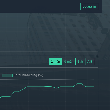
Logga in
1 mån
6 mån
1 år
Allt