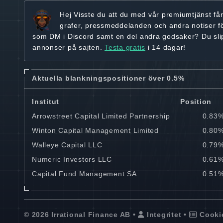
Hej
Visste du att du med vår premiumtjänst få
grafer, pressmeddelanden och andra
notiser f
som DM i Discord samt en del andra godsaker? Du sl
annonser på sajten.
Testa gratis
i 14 dagar!
Aktuella blankningspositioner över 0.5%
Institut
Position
Arrowstreet Capital Limited Partnership
0.83
Winton Capital Management Limited
0.80
Walleye Capital LLC
0.79
Numeric Investors LLC
0.61
Capital Fund Management SA
0.51
© 2026 Irrational Finance AB •
Integritet
•
Cooki