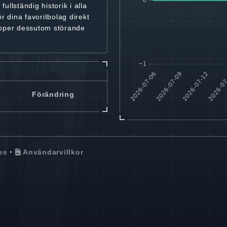
r
fullständig historik
i alla
ör dina favoritbolag
direkt
ipper dessutom störande
Förändring
es
•
Användarvillkor