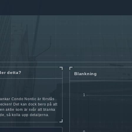
der detta?
Blankning
lankar Condo Nordic är förstås
t tecken! Det kan dock bero på att
iten aktie som är svår att blanka
nde, så kolla upp detaljerna.