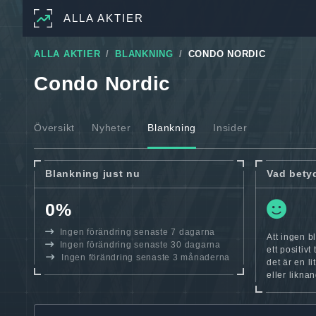
ALLA AKTIER
ALLA AKTIER
BLANKNING
CONDO NORDIC
Condo Nordic
Översikt
Nyheter
Blankning
Insider
Blankning just nu
Vad bety
0%
Ingen förändring senaste 7 dagarna
Att ingen b
Ingen förändring senaste 30 dagarna
ett positiv
Ingen förändring senaste 3 månaderna
det är en l
eller likna