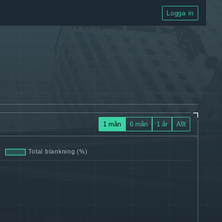
Logga in
1 mån
6 mån
1 år
Allt