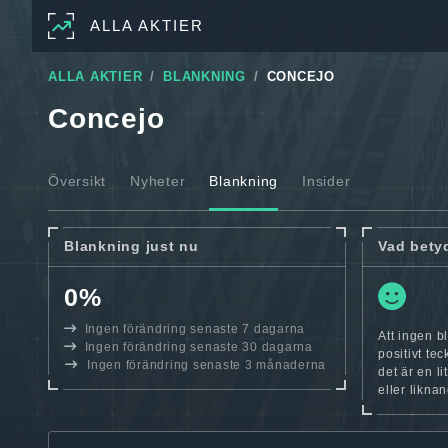
ALLA AKTIER
ALLA AKTIER
BLANKNING
CONCEJO
Concejo
Översikt
Nyheter
Blankning
Insider
Blankning just nu
Vad bety
0%
Ingen förändring senaste 7 dagarna
Att ingen b
Ingen förändring senaste 30 dagarna
positivt te
Ingen förändring senaste 3 månaderna
det är en l
eller likna