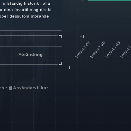
r
fullständig historik
i alla
ör dina favoritbolag
direkt
ipper dessutom störande
Förändring
es
•
Användarvillkor