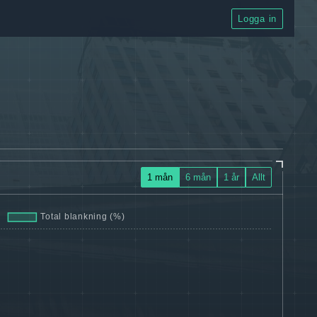
Logga in
1 mån
6 mån
1 år
Allt