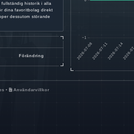
r
fullständig historik
i alla
ör dina favoritbolag
direkt
ipper dessutom störande
Förändring
es
•
Användarvillkor