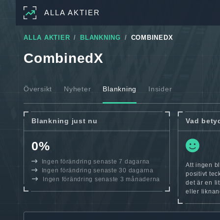
ALLA AKTIER
ALLA AKTIER
BLANKNING
COMBINEDX
CombinedX
Översikt
Nyheter
Blankning
Insider
Blankning just nu
Vad bety
0%
Ingen förändring senaste 7 dagarna
Att ingen b
Ingen förändring senaste 30 dagarna
positivt te
Ingen förändring senaste 3 månaderna
det är en l
eller likna