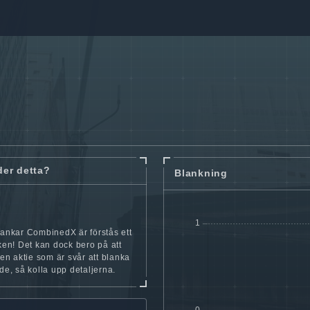
der detta?
Blankning
lankar CombinedX är förstås ett
cken! Det kan dock bero på att
iten aktie som är svår att blanka
nde, så kolla upp detaljerna.