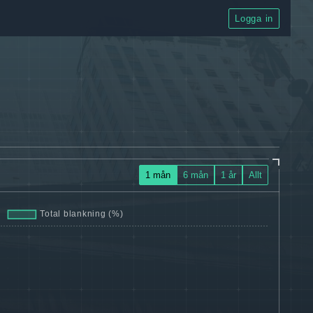
Logga in
1 mån
6 mån
1 år
Allt