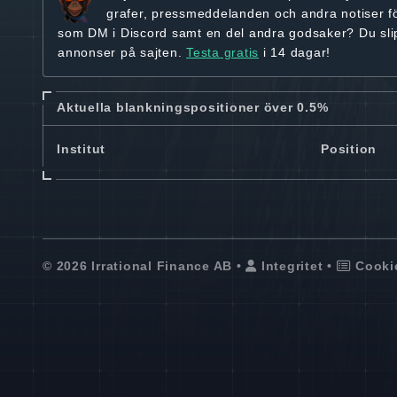
grafer, pressmeddelanden och andra
notiser f
som DM i Discord samt en del andra godsaker? Du sl
annonser på sajten.
Testa gratis
i 14 dagar!
Aktuella blankningspositioner över 0.5%
Institut
Position
© 2026 Irrational Finance AB •
Integritet
•
Cooki