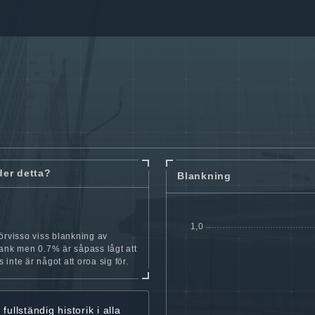
der detta?
Blankning
örvisso viss blankning av
ank men 0.7% är såpass lågt att
is inte är något att oroa sig för.
r
fullständig historik
i alla