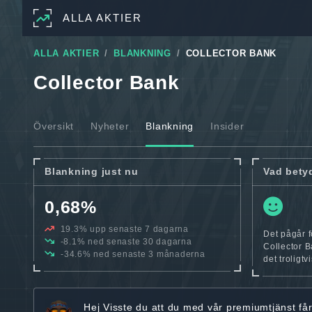
ALLA AKTIER
ALLA AKTIER
BLANKNING
COLLECTOR BANK
Collector Bank
Översikt
Nyheter
Blankning
Insider
Blankning just nu
Vad bety
0,68%
19.3% upp senaste 7 dagarna
Det pågår f
-8.1% ned senaste 30 dagarna
Collector B
-34.6% ned senaste 3 månaderna
det troligtv
Hej
Visste du att du med vår premiumtjänst få