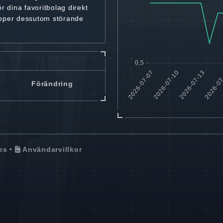
ör dina favoritbolag
direkt
ipper dessutom störande
Förändring
es
•
Användarvillkor