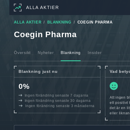
ALLA AKTIER
ALLA AKTIER
BLANKNING
COEGIN PHARMA
Coegin Pharma
Översikt
Nyheter
Blankning
Insider
Blankning just nu
Vad bety
0%
Ingen förändring senaste 7 dagarna
Att ingen b
Ingen förändring senaste 30 dagarna
ett positiv
Ingen förändring senaste 3 månaderna
det är en l
eller likna