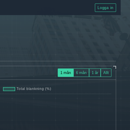
Logga in
1 mån
6 mån
1 år
Allt