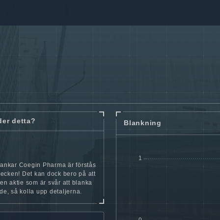
der detta?
Blankning
lankar Coegin Pharma är förstås
t tecken! Det kan dock bero på att
iten aktie som är svår att blanka
nde, så kolla upp detaljerna.