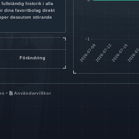
r
fullständig historik
i alla
ör dina favoritbolag
direkt
ipper dessutom störande
Förändring
es
•
Användarvillkor