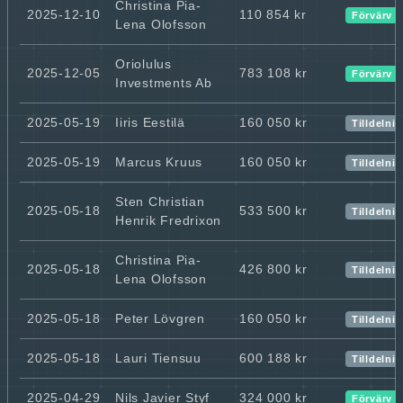
Christina Pia-
2025-12-10
110 854 kr
Förvärv
Lena Olofsson
Oriolulus
2025-12-05
783 108 kr
Förvärv
Investments Ab
2025-05-19
Iiris Eestilä
160 050 kr
Tilldelni
2025-05-19
Marcus Kruus
160 050 kr
Tilldelni
Sten Christian
2025-05-18
533 500 kr
Tilldelni
Henrik Fredrixon
Christina Pia-
2025-05-18
426 800 kr
Tilldelni
Lena Olofsson
2025-05-18
Peter Lövgren
160 050 kr
Tilldelni
2025-05-18
Lauri Tiensuu
600 188 kr
Tilldelni
2025-04-29
Nils Javier Styf
324 000 kr
Förvärv