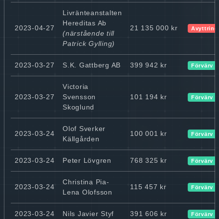
Livränteanstalten
Hereditas Ab
2023-04-27
21 135 000 kr
Avyttring
(närstående till
Patrick Gylling)
2023-03-27
S.K. Gattberg AB
399 942 kr
Förvärv
Victoria
2023-03-27
Svensson
101 194 kr
Förvärv
Skoglund
Olof Sverker
2023-03-24
100 001 kr
Förvärv
Källgården
2023-03-24
Peter Lövgren
768 325 kr
Förvärv
Christina Pia-
2023-03-24
115 457 kr
Förvärv
Lena Olofsson
2023-03-24
Nils Javier Styf
391 606 kr
Förvärv