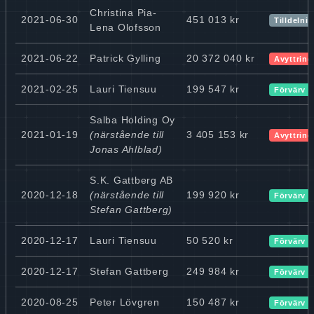
Christina Pia-
2021-06-30
451 013 kr
Tilldelni
Lena Olofsson
2021-06-22
Patrick Gylling
20 372 040 kr
Avyttring
2021-02-25
Lauri Tiensuu
199 547 kr
Förvärv
Salba Holding Oy
2021-01-19
(närstående till
3 405 153 kr
Avyttring
Jonas Ahlblad)
S.K. Gattberg AB
2020-12-18
(närstående till
199 920 kr
Förvärv
Stefan Gattberg)
2020-12-17
Lauri Tiensuu
50 520 kr
Förvärv
2020-12-17
Stefan Gattberg
249 984 kr
Förvärv
2020-08-25
Peter Lövgren
150 487 kr
Förvärv