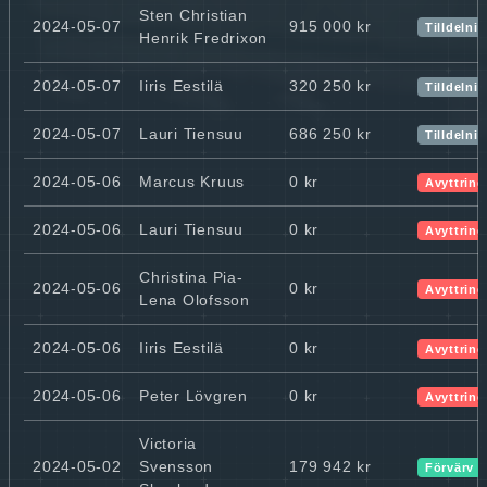
Sten Christian
2024-05-07
915 000 kr
Tilldelni
Henrik Fredrixon
2024-05-07
Iiris Eestilä
320 250 kr
Tilldelni
2024-05-07
Lauri Tiensuu
686 250 kr
Tilldelni
2024-05-06
Marcus Kruus
0 kr
Avyttring
2024-05-06
Lauri Tiensuu
0 kr
Avyttring
Christina Pia-
2024-05-06
0 kr
Avyttring
Lena Olofsson
2024-05-06
Iiris Eestilä
0 kr
Avyttring
2024-05-06
Peter Lövgren
0 kr
Avyttring
Victoria
2024-05-02
Svensson
179 942 kr
Förvärv