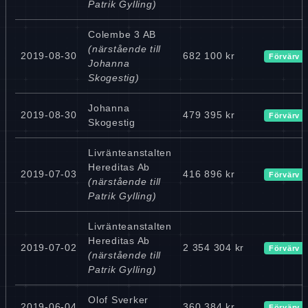
Patrik Gylling)
Colembe 3 AB
(närstående till
2019-08-30
682 100 kr
Förvärv
Johanna
Skogestig)
Johanna
2019-08-30
479 395 kr
Förvärv
Skogestig
Livränteanstalten
Hereditas Ab
2019-07-03
416 896 kr
Förvärv
(närstående till
Patrik Gylling)
Livränteanstalten
Hereditas Ab
2019-07-02
2 354 304 kr
Förvärv
(närstående till
Patrik Gylling)
Olof Sverker
2019-06-04
360 384 kr
Förvärv