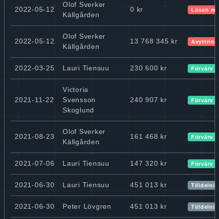
Olof Sverker
2022-05-12
0 kr
Lösen mi
Källgården
Olof Sverker
2022-05-12
13 768 345 kr
Avyttring
Källgården
2022-03-25
Lauri Tiensuu
230 600 kr
Förvärv
Victoria
2021-11-22
Svensson
240 907 kr
Förvärv
Skoglund
Olof Sverker
2021-08-23
161 468 kr
Förvärv
Källgården
2021-07-06
Lauri Tiensuu
147 320 kr
Förvärv
2021-06-30
Lauri Tiensuu
451 013 kr
Tilldelni
2021-06-30
Peter Lövgren
451 013 kr
Tilldelni