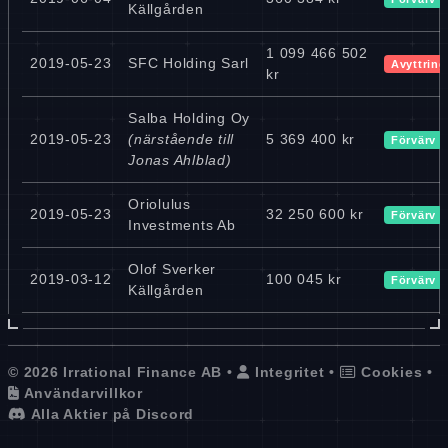
Källgården
1 099 466 502
2019-05-23
SFC Holding Sarl
Avyttring
kr
Salba Holding Oy
2019-05-23
(närstående till
5 369 400 kr
Förvärv
Jonas Ahlblad)
Oriolulus
2019-05-23
32 250 600 kr
Förvärv
Investments Ab
Olof Sverker
2019-03-12
100 045 kr
Förvärv
Källgården
© 2026 Irrational Finance AB •
Integritet
•
Cookies
•
Användarvillkor
Alla Aktier på Discord