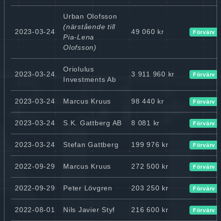
Urban Olofsson
(närstående till
2023-03-24
49 060 kr
Förvärv
Pia-Lena
Olofsson)
Oriolulus
2023-03-24
3 911 960 kr
Förvärv
Investments Ab
2023-03-24
Marcus Kruus
98 440 kr
Förvärv
2023-03-24
S.K. Gattberg AB
8 081 kr
Förvärv
2023-03-24
Stefan Gattberg
199 976 kr
Förvärv
2022-09-29
Marcus Kruus
272 500 kr
Förvärv
2022-09-29
Peter Lövgren
203 250 kr
Förvärv
2022-08-01
Nils Javier Styf
216 600 kr
Förvärv