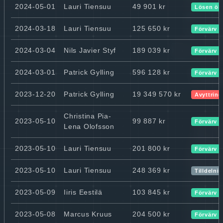
2024-05-01
Lauri Tiensuu
49 901 kr
Lösen ök
2024-03-18
Lauri Tiensuu
125 650 kr
Förvärv
2024-03-04
Nils Javier Styf
189 039 kr
Förvärv
2024-03-01
Patrick Gylling
596 128 kr
Förvärv
2023-12-20
Patrick Gylling
19 349 570 kr
Avyttring
Christina Pia-
2023-05-10
99 887 kr
Förvärv
Lena Olofsson
2023-05-10
Lauri Tiensuu
201 800 kr
Förvärv
2023-05-10
Lauri Tiensuu
248 369 kr
Tilldelni
2023-05-09
Iiris Eestilä
103 845 kr
Förvärv
2023-05-08
Marcus Kruus
204 500 kr
Förvärv