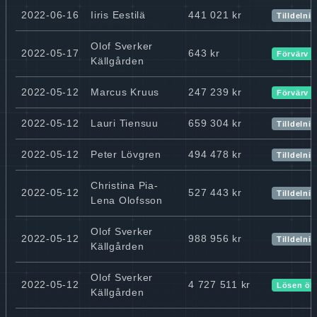
2022-06-16
Iiris Eestilä
441 021 kr
Tilldelni
Olof Sverker
2022-05-17
643 kr
Förvärv
Källgården
2022-05-12
Marcus Kruus
247 239 kr
Förvärv
2022-05-12
Lauri Tiensuu
659 304 kr
Tilldelni
2022-05-12
Peter Lövgren
494 478 kr
Tilldelni
Christina Pia-
2022-05-12
527 443 kr
Tilldelni
Lena Olofsson
Olof Sverker
2022-05-12
988 956 kr
Tilldelni
Källgården
Olof Sverker
2022-05-12
4 727 511 kr
Lösen ök
Källgården