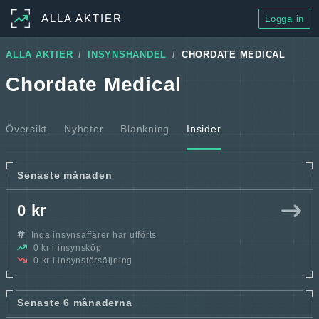
ALLA AKTIER
Logga in
ALLA AKTIER
INSYNSHANDEL
CHORDATE MEDICAL
Chordate Medical
Översikt
Nyheter
Blankning
Insider
Senaste månaden
0 kr
Inga insynsaffärer har utförts
0 kr i insynsköp
0 kr i insynsförsäljning
Senaste 6 månaderna