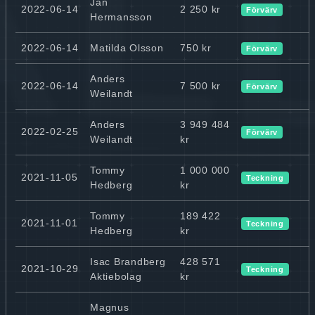
Jan
2022-06-14
2 250 kr
Förvärv
Hermansson
2022-06-14
Matilda Olsson
750 kr
Förvärv
Anders
2022-06-14
7 500 kr
Förvärv
Weilandt
Anders
3 949 484
2022-02-25
Förvärv
Weilandt
kr
Tommy
1 000 000
2021-11-05
Teckning
Hedberg
kr
Tommy
189 422
2021-11-01
Teckning
Hedberg
kr
Isac Brandberg
428 571
2021-10-29
Teckning
Aktiebolag
kr
Magnus