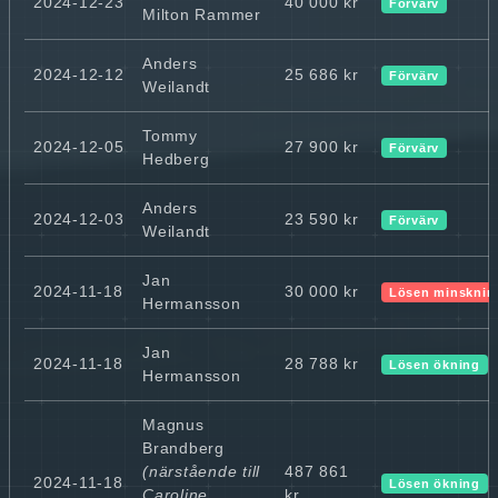
2024-12-23
40 000 kr
Förvärv
Milton Rammer
Anders
2024-12-12
25 686 kr
Förvärv
Weilandt
Tommy
2024-12-05
27 900 kr
Förvärv
Hedberg
Anders
2024-12-03
23 590 kr
Förvärv
Weilandt
Jan
2024-11-18
30 000 kr
Lösen minsknin
Hermansson
Jan
2024-11-18
28 788 kr
Lösen ökning
Hermansson
Magnus
Brandberg
(närstående till
487 861
2024-11-18
Lösen ökning
Caroline
kr