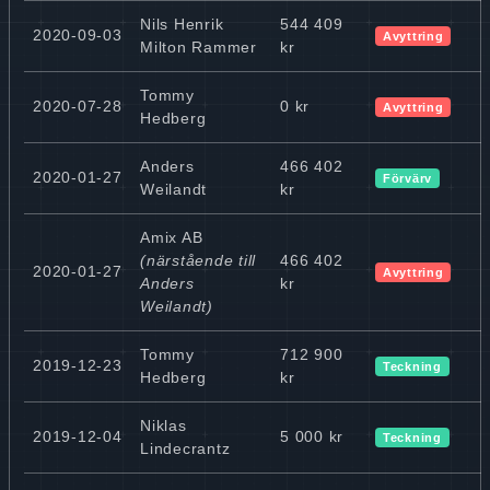
Nils Henrik
544 409
2020-09-03
Avyttring
Milton Rammer
kr
Tommy
2020-07-28
0 kr
Avyttring
Hedberg
Anders
466 402
2020-01-27
Förvärv
Weilandt
kr
Amix AB
(närstående till
466 402
2020-01-27
Avyttring
Anders
kr
Weilandt)
Tommy
712 900
2019-12-23
Teckning
Hedberg
kr
Niklas
2019-12-04
5 000 kr
Teckning
Lindecrantz