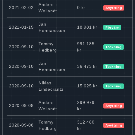
Anders
2021-02-02
0 kr
Avyttring
Weilandt
Jan
2021-01-15
18 981 kr
Förvärv
Hermansson
Tommy
991 185
2020-09-10
Teckning
Hedberg
kr
Jan
2020-09-10
36 473 kr
Teckning
Hermansson
Niklas
2020-09-10
15 625 kr
Teckning
Lindecrantz
Anders
299 979
2020-09-08
Avyttring
Weilandt
kr
Tommy
312 480
2020-09-08
Avyttring
Hedberg
kr