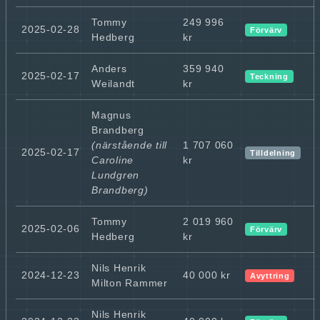
Tommy
249 996
2025-02-28
Förvärv
Hedberg
kr
Anders
359 940
2025-02-17
Teckning
Weilandt
kr
Magnus
Brandberg
(närstående till
1 707 060
2025-02-17
Tilldelning
Caroline
kr
Lundgren
Brandberg)
Tommy
2 019 960
2025-02-06
Förvärv
Hedberg
kr
Nils Henrik
2024-12-23
40 000 kr
Avyttring
Milton Rammer
Nils Henrik