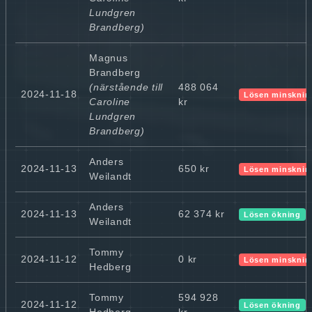
Lundgren
Brandberg)
Magnus
Brandberg
(närstående till
488 064
2024-11-18
Lösen minsknin
Caroline
kr
Lundgren
Brandberg)
Anders
2024-11-13
650 kr
Lösen minsknin
Weilandt
Anders
2024-11-13
62 374 kr
Lösen ökning
Weilandt
Tommy
2024-11-12
0 kr
Lösen minsknin
Hedberg
Tommy
594 928
2024-11-12
Lösen ökning
Hedberg
kr