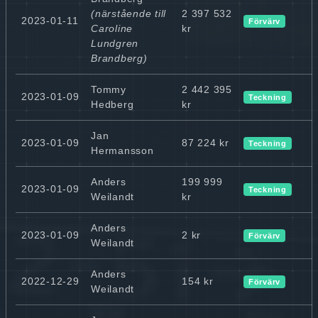
(närstående till
2 397 532
2023-01-11
Förvärv
Caroline
kr
Lundgren
Brandberg)
Tommy
2 442 395
2023-01-09
Teckning
Hedberg
kr
Jan
2023-01-09
87 224 kr
Teckning
Hermansson
Anders
199 999
2023-01-09
Teckning
Weilandt
kr
Anders
2023-01-09
2 kr
Förvärv
Weilandt
Anders
2022-12-29
154 kr
Förvärv
Weilandt