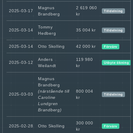
Magnus
2 619 060
2025-03-17
Tilldelning
Brandberg
kr
Tommy
2025-03-14
35 004 kr
Tilldelning
Hedberg
2025-03-14
Otto Skolling
42 000 kr
Förvärv
Anders
119 980
2025-03-12
Utbyte ökning
Weilandt
kr
Magnus
Brandberg
(närstående till
800 004
2025-03-03
Tilldelning
Caroline
kr
Lundgren
Brandberg)
300 000
2025-02-28
Otto Skolling
Förvärv
kr