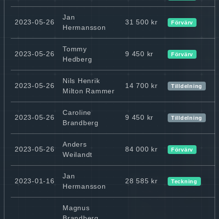
Jan
2023-05-26
31 500 kr
Förvärv
Hermansson
Tommy
2023-05-26
9 450 kr
Förvärv
Hedberg
Nils Henrik
2023-05-26
14 700 kr
Tilldelning
Milton Rammer
Caroline
2023-05-26
9 450 kr
Tilldelning
Brandberg
Anders
2023-05-26
84 000 kr
Förvärv
Weilandt
Jan
2023-01-16
28 585 kr
Teckning
Hermansson
Magnus
Brandberg