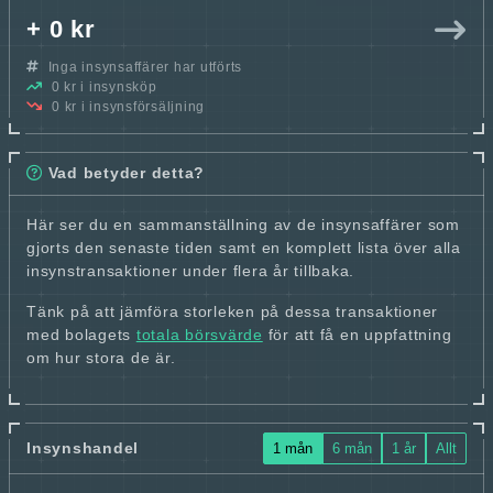
+ 0 kr
Inga insynsaffärer har utförts
0 kr i insynsköp
0 kr i insynsförsäljning
Vad betyder detta?
Här ser du en sammanställning av de insynsaffärer som
gjorts den senaste tiden samt en komplett lista över alla
insynstransaktioner under flera år tillbaka.
Tänk på att jämföra storleken på dessa transaktioner
med bolagets
totala börsvärde
för att få en uppfattning
om hur stora de är.
Insynshandel
1 mån
6 mån
1 år
Allt