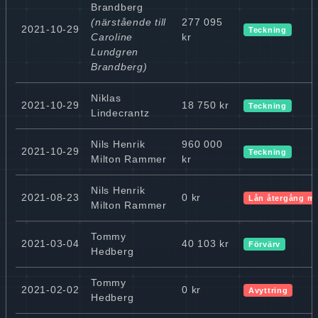
Brandberg
(närstående till
277 095
2021-10-29
Teckning
Caroline
kr
Lundgren
Brandberg)
Niklas
2021-10-29
18 750 kr
Teckning
Lindecrantz
Nils Henrik
960 000
2021-10-29
Teckning
Milton Rammer
kr
Nils Henrik
2021-08-23
0 kr
Lån återgång m
Milton Rammer
Tommy
2021-03-04
40 103 kr
Förvärv
Hedberg
Tommy
2021-02-02
0 kr
Avyttring
Hedberg