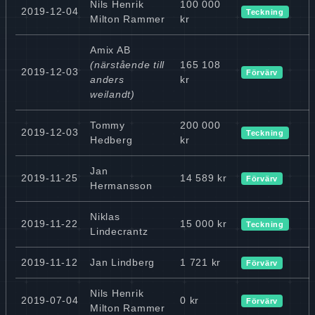
Nils Henrik
100 000
2019-12-04
Teckning
Milton Rammer
kr
Amix AB
(närstående till
165 108
2019-12-03
Förvärv
anders
kr
weilandt)
Tommy
200 000
2019-12-03
Teckning
Hedberg
kr
Jan
2019-11-25
14 589 kr
Förvärv
Hermansson
Niklas
2019-11-22
15 000 kr
Teckning
Lindecrantz
2019-11-12
Jan Lindberg
1 721 kr
Förvärv
Nils Henrik
2019-07-04
0 kr
Förvärv
Milton Rammer