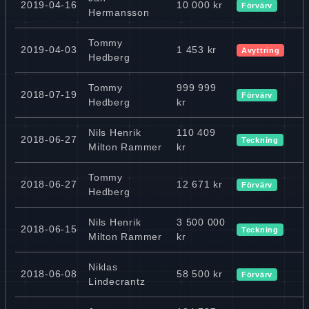
2019-04-16
10 000 kr
Förvärv
Hermansson
Tommy
2019-04-03
1 453 kr
Avyttring
Hedberg
Tommy
999 999
2018-07-19
Förvärv
Hedberg
kr
Nils Henrik
110 409
2018-06-27
Teckning
Milton Rammer
kr
Tommy
2018-06-27
12 671 kr
Förvärv
Hedberg
Nils Henrik
3 500 000
2018-06-15
Teckning
Milton Rammer
kr
Niklas
2018-06-08
58 500 kr
Förvärv
Lindecrantz