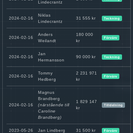
Lindecrantz
Niklas
2024-02-16
31 555 kr
Teckning
Lindecrantz
Anders
180 000
2024-02-16
Förvärv
Weilandt
kr
Jan
2024-02-16
90 000 kr
Teckning
Hermansson
Tommy
2 231 971
2024-02-16
Förvärv
Hedberg
kr
Magnus
Brandberg
1 829 147
2024-02-16
(närstående till
Tilldelning
kr
Caroline
Brandberg)
2023-05-26
Jan Lindberg
31 500 kr
Förvärv