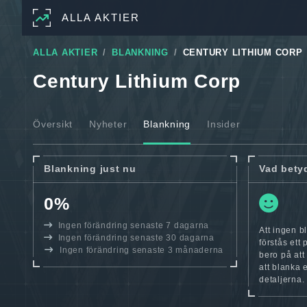
ALLA AKTIER
ALLA AKTIER
BLANKNING
CENTURY LITHIUM CORP
Century Lithium Corp
Översikt
Nyheter
Blankning
Insider
Blankning just nu
Vad bety
0%
Ingen förändring senaste 7 dagarna
Att ingen b
Ingen förändring senaste 30 dagarna
förstås ett
Ingen förändring senaste 3 månaderna
bero på att
att blanka 
detaljerna.