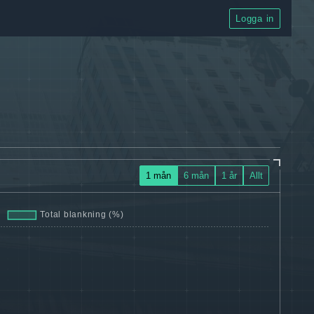
Logga in
1 mån
6 mån
1 år
Allt