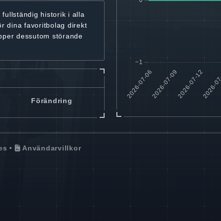
r
fullständig historik
i alla
ör dina favoritbolag
direkt
ipper dessutom störande
Förändring
es
•
Användarvillkor