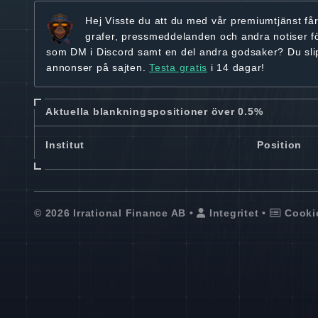
Hej
Visste du att du med vår premiumtjänst få
grafer, pressmeddelanden och andra
notiser f
som DM i Discord samt en del andra godsaker? Du sl
annonser på sajten.
Testa gratis
i 14 dagar!
Aktuella blankningspositioner över 0.5%
Institut
Position
© 2026 Irrational Finance AB •
Integritet
•
Cooki