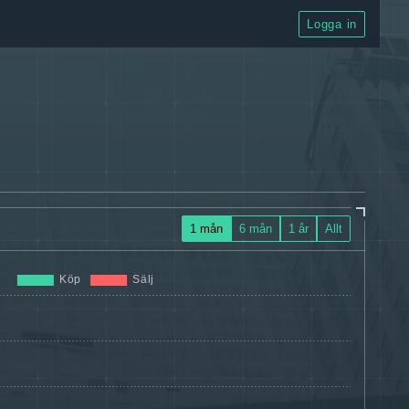
Logga in
1 mån
6 mån
1 år
Allt