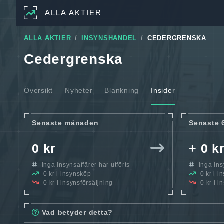
ALLA AKTIER
ALLA AKTIER
INSYNSHANDEL
CEDERGRENSKA
Cedergrenska
Översikt
Nyheter
Blankning
Insider
Senaste månaden
Senaste 
0 kr
+ 0 k
Inga insynsaffärer har utförts
Inga insy
0 kr i insynsköp
0 kr i i
0 kr i insynsförsäljning
0 kr i i
Vad betyder detta?