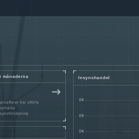
6 månaderna
Insynshandel
r
nsaffärer har utförts
nsynsköp
nsynsförsäljning