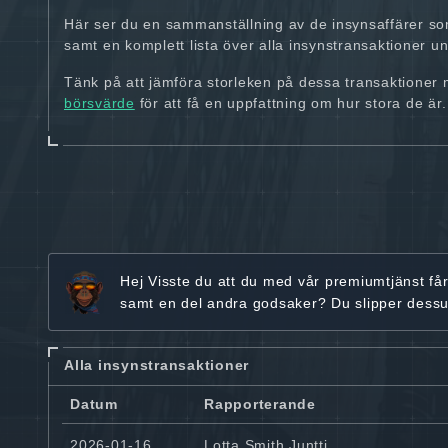
Här ser du en sammanställning av de insynsaffärer so
samt en komplett lista över alla insynstransaktioner und
Tänk på att jämföra storleken på dessa transaktioner
börsvärde
för att få en uppfattning om hur stora de är.
Hej
Visste du att du med vår premiumtjänst få
samt en del andra godsaker? Du slipper dess
Alla insynstransaktioner
Datum
Rapporterande
2026-01-16
Lotta Smith Juntti