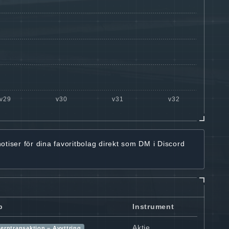
notiser för dina favoritbolag
direkt som DM i Discord
p
Instrument
Aktie
terntransaktion – Avyttring