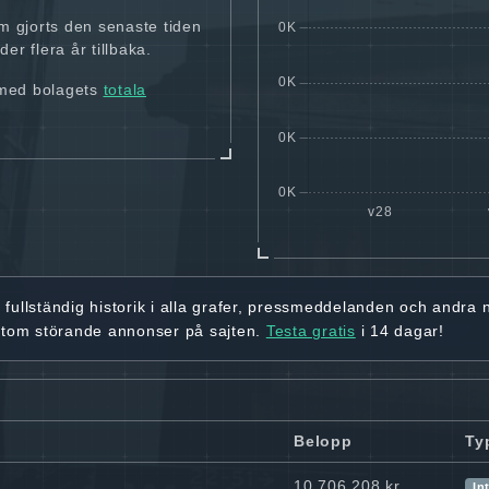
m gjorts den senaste tiden
er flera år tillbaka.
 med bolagets
totala
r
fullständig historik
i alla grafer, pressmeddelanden och andra
utom störande annonser på sajten.
Testa gratis
i 14 dagar!
Belopp
Ty
10 706 208 kr
In