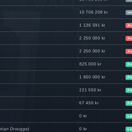
10 706 208 kr
In
1 136 591 kr
Av
2 250 000 kr
Av
2 250 000 kr
Av
825 000 kr
Fö
1 650 000 kr
Fö
221 550 kr
Fö
67 450 kr
Fö
0 kr
Lå
istian Drougge)
0 kr
Lå