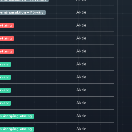
Aktie
terntransaktion – Förvärv
Aktie
yttring
Aktie
yttring
Aktie
yttring
Aktie
rvärv
Aktie
rvärv
Aktie
rvärv
Aktie
rvärv
Aktie
n återgång ökning
Aktie
n återgång ökning