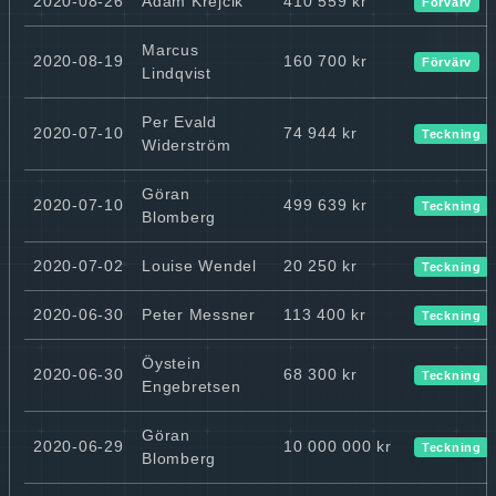
2020-08-26
Adam Krejcik
410 559 kr
Förvärv
Marcus
2020-08-19
160 700 kr
Förvärv
Lindqvist
Per Evald
2020-07-10
74 944 kr
Teckning
Widerström
Göran
2020-07-10
499 639 kr
Teckning
Blomberg
2020-07-02
Louise Wendel
20 250 kr
Teckning
2020-06-30
Peter Messner
113 400 kr
Teckning
Öystein
2020-06-30
68 300 kr
Teckning
Engebretsen
Göran
2020-06-29
10 000 000 kr
Teckning
Blomberg