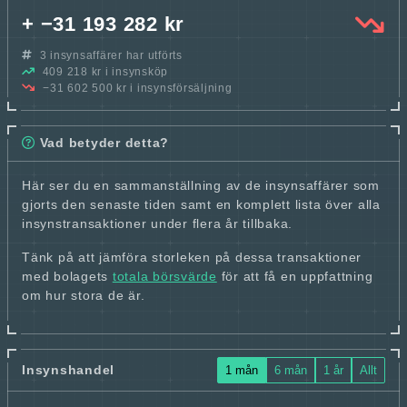
+ −31 193 282 kr
3 insynsaffärer har utförts
409 218 kr i insynsköp
−31 602 500 kr i insynsförsäljning
Vad betyder detta?
Här ser du en sammanställning av de insynsaffärer som
gjorts den senaste tiden samt en komplett lista över alla
insynstransaktioner under flera år tillbaka.
Tänk på att jämföra storleken på dessa transaktioner
med bolagets
totala börsvärde
för att få en uppfattning
om hur stora de är.
Insynshandel
1 mån
6 mån
1 år
Allt