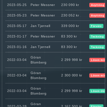
2023-05-25
Peter Messner
230 090 kr
Avyttring
2023-05-23
Peter Messner
230 052 kr
Avyttring
2023-05-17
Jan Tjernell
339 000 kr
Förvärv
2023-01-17
Peter Messner
83 300 kr
Teckning
2023-01-16
Jan Tjernell
83 300 kr
Teckning
Göran
2022-03-04
2 299 998 kr
Lösen min
Blomberg
Göran
2022-03-04
2 300 000 kr
Lösen min
Blomberg
Göran
2022-03-04
2 299 998 kr
Lösen ökn
Blomberg
Göran
2022-02-28
2 162 500 kr
Förvärv