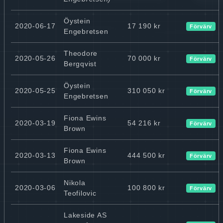
Öystein
2020-06-17
17 190 kr
Förvärv
Engebretsen
Theodore
2020-05-26
70 000 kr
Förvärv
Bergqvist
Öystein
2020-05-25
310 050 kr
Förvärv
Engebretsen
Fiona Ewins
2020-03-19
54 216 kr
Förvärv
Brown
Fiona Ewins
2020-03-13
444 500 kr
Förvärv
Brown
Nikola
2020-03-06
100 800 kr
Förvärv
Teofilovic
Lakeside AS