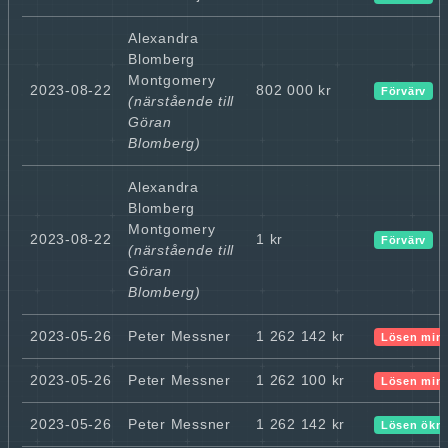
Alexandra
Blomberg
Montgomery
2023-08-22
802 000 kr
Förvärv
(närstående till
Göran
Blomberg)
Alexandra
Blomberg
Montgomery
2023-08-22
1 kr
Förvärv
(närstående till
Göran
Blomberg)
2023-05-26
Peter Messner
1 262 142 kr
Lösen min
2023-05-26
Peter Messner
1 262 100 kr
Lösen min
2023-05-26
Peter Messner
1 262 142 kr
Lösen ökn