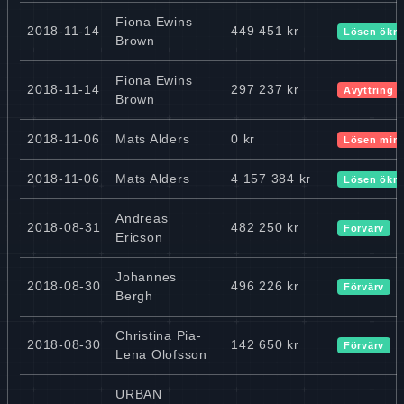
Fiona Ewins
2018-11-14
449 451 kr
Lösen ökn
Brown
Fiona Ewins
2018-11-14
297 237 kr
Avyttring
Brown
2018-11-06
Mats Alders
0 kr
Lösen min
2018-11-06
Mats Alders
4 157 384 kr
Lösen ökn
Andreas
2018-08-31
482 250 kr
Förvärv
Ericson
Johannes
2018-08-30
496 226 kr
Förvärv
Bergh
Christina Pia-
2018-08-30
142 650 kr
Förvärv
Lena Olofsson
URBAN