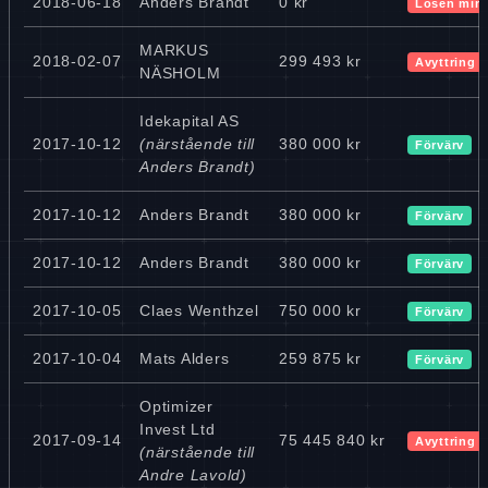
2018-06-18
Anders Brandt
0 kr
Lösen min
MARKUS
2018-02-07
299 493 kr
Avyttring
NÄSHOLM
Idekapital AS
2017-10-12
(närstående till
380 000 kr
Förvärv
Anders Brandt)
2017-10-12
Anders Brandt
380 000 kr
Förvärv
2017-10-12
Anders Brandt
380 000 kr
Förvärv
2017-10-05
Claes Wenthzel
750 000 kr
Förvärv
2017-10-04
Mats Alders
259 875 kr
Förvärv
Optimizer
Invest Ltd
2017-09-14
75 445 840 kr
Avyttring
(närstående till
Andre Lavold)