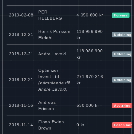
PER
2019-02-08
4 050 800 kr
Förvärv
HELLBERG
Henrik Persson
118 986 990
2018-12-21
Utdelning 
Ekdahl
kr
118 986 990
2018-12-21
Andre Lavold
Utdelning 
kr
Optimizer
Invest Ltd
271 970 316
2018-12-21
Utdelning 
(närstående till
kr
Andre Lavold)
Andreas
2018-11-16
530 000 kr
Avyttring
Ericson
Fiona Ewins
2018-11-14
0 kr
Lösen min
Brown