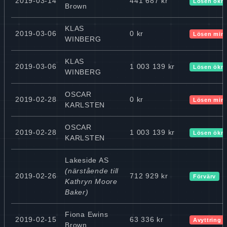
2019-03-14
441 687 kr
Lösen ökn
Brown
KLAS
2019-03-06
0 kr
Lösen min
WINBERG
KLAS
2019-03-06
1 003 139 kr
Lösen ökn
WINBERG
OSCAR
2019-02-28
0 kr
Lösen min
KARLSTEN
OSCAR
2019-02-28
1 003 139 kr
Lösen ökn
KARLSTEN
Lakeside AS
(närstående till
2019-02-26
712 929 kr
Förvärv
Kathryn Moore
Baker)
Fiona Ewins
2019-02-15
63 336 kr
Avyttring
Brown