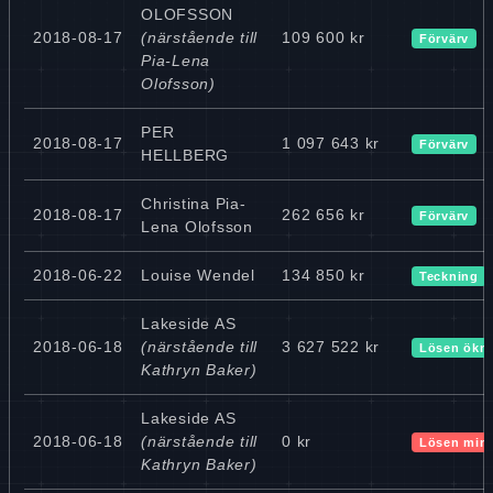
OLOFSSON
2018-08-17
(närstående till
109 600 kr
Förvärv
Pia-Lena
Olofsson)
PER
2018-08-17
1 097 643 kr
Förvärv
HELLBERG
Christina Pia-
2018-08-17
262 656 kr
Förvärv
Lena Olofsson
2018-06-22
Louise Wendel
134 850 kr
Teckning
Lakeside AS
2018-06-18
(närstående till
3 627 522 kr
Lösen ökn
Kathryn Baker)
Lakeside AS
2018-06-18
(närstående till
0 kr
Lösen min
Kathryn Baker)