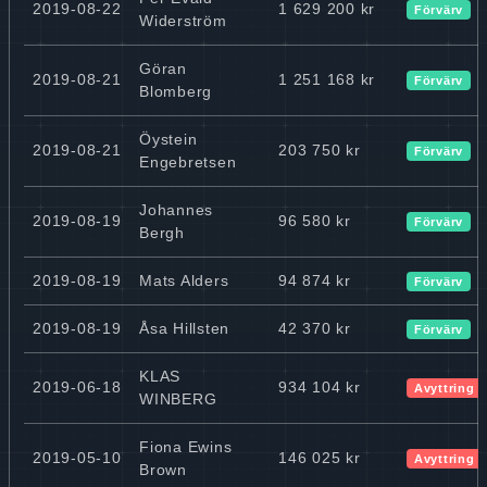
2019-08-22
1 629 200 kr
Förvärv
Widerström
Göran
2019-08-21
1 251 168 kr
Förvärv
Blomberg
Öystein
2019-08-21
203 750 kr
Förvärv
Engebretsen
Johannes
2019-08-19
96 580 kr
Förvärv
Bergh
2019-08-19
Mats Alders
94 874 kr
Förvärv
2019-08-19
Åsa Hillsten
42 370 kr
Förvärv
KLAS
2019-06-18
934 104 kr
Avyttring
WINBERG
Fiona Ewins
2019-05-10
146 025 kr
Avyttring
Brown