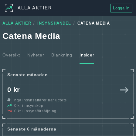
ALLA AKTIER
Logga in
ALLA AKTIER
INSYNSHANDEL
CATENA MEDIA
Catena Media
Översikt
Nyheter
Blankning
Insider
Senaste månaden
0 kr
Inga insynsaffärer har utförts
0 kr i insynsköp
0 kr i insynsförsäljning
Senaste 6 månaderna