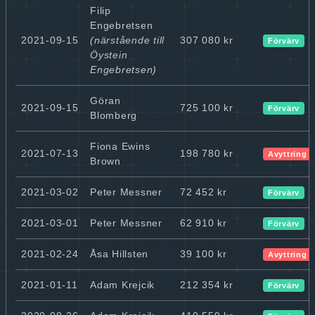
Filip
Engebretsen
2021-09-15
(närstående till
307 080 kr
Förvärv
Öystein
Engebretsen)
Göran
2021-09-15
725 100 kr
Förvärv
Blomberg
Fiona Ewins
2021-07-13
198 780 kr
Avyttring
Brown
2021-03-02
Peter Messner
72 452 kr
Förvärv
2021-03-01
Peter Messner
62 910 kr
Förvärv
2021-02-24
Åsa Hillsten
39 100 kr
Avyttring
2021-01-11
Adam Krejcik
212 354 kr
Förvärv