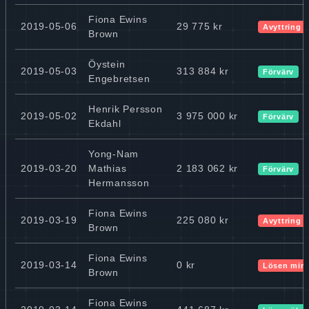
Fiona Ewins
2019-05-06
29 775 kr
Avyttring
Brown
Öystein
2019-05-03
313 884 kr
Förvärv
Engebretsen
Henrik Persson
2019-05-02
3 975 000 kr
Förvärv
Ekdahl
Yong-Nam
2019-03-20
Mathias
2 183 062 kr
Förvärv
Hermansson
Fiona Ewins
2019-03-19
225 080 kr
Avyttring
Brown
Fiona Ewins
2019-03-14
0 kr
Lösen min
Brown
Fiona Ewins