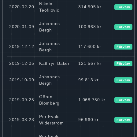
Nikola
2020-02-20
314 505 kr
Förvärv
Teofilovic
Johannes
2020-01-09
100 968 kr
Förvärv
Bergh
Johannes
2019-12-12
117 600 kr
Förvärv
Bergh
2019-12-05
Kathryn Baker
121 567 kr
Förvärv
Johannes
2019-10-09
99 813 kr
Förvärv
Bergh
Göran
2019-09-25
1 068 750 kr
Förvärv
Blomberg
Per Evald
2019-08-23
96 960 kr
Förvärv
Widerström
Per Evald