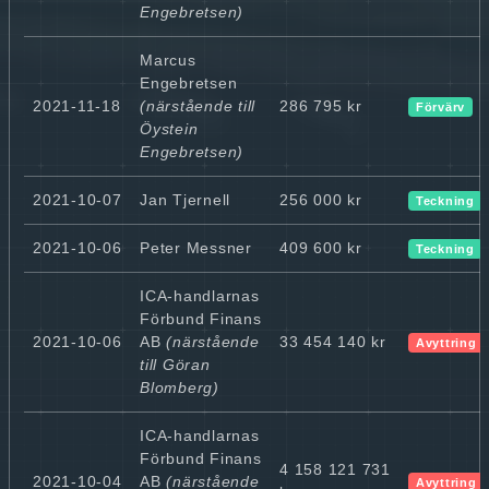
Engebretsen)
Marcus
Engebretsen
2021-11-18
(närstående till
286 795 kr
Förvärv
Öystein
Engebretsen)
2021-10-07
Jan Tjernell
256 000 kr
Teckning
2021-10-06
Peter Messner
409 600 kr
Teckning
ICA-handlarnas
Förbund Finans
2021-10-06
AB
(närstående
33 454 140 kr
Avyttring
till Göran
Blomberg)
ICA-handlarnas
Förbund Finans
4 158 121 731
2021-10-04
AB
(närstående
Avyttring