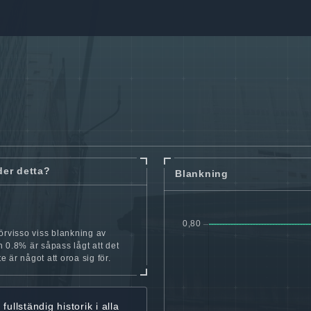
der detta?
Blankning
örvisso viss blankning av
 0.8% är såpass lågt att det
nte är något att oroa sig för.
r
fullständig historik
i alla