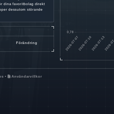
ör dina favoritbolag
direkt
ipper dessutom störande
Förändring
es
•
Användarvillkor