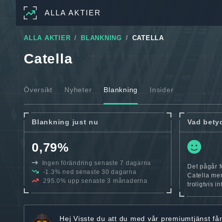
ALLA AKTIER
ALLA AKTIER
BLANKNING
CATELLA
Catella
Översikt
Nyheter
Blankning
Insider
Blankning just nu
Vad bety
0,79%
Ingen förändring senaste 7 dagarna
Det pågår f
-1.3% ned senaste 30 dagarna
Catella men
295.0% upp senaste 3 månaderna
troligtvis i
Hej
Visste du att du med vår premiumtjänst få