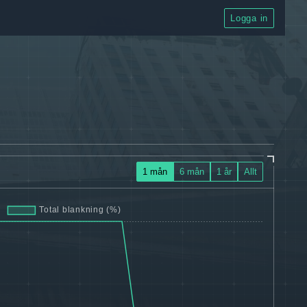
Logga in
1 mån
6 mån
1 år
Allt