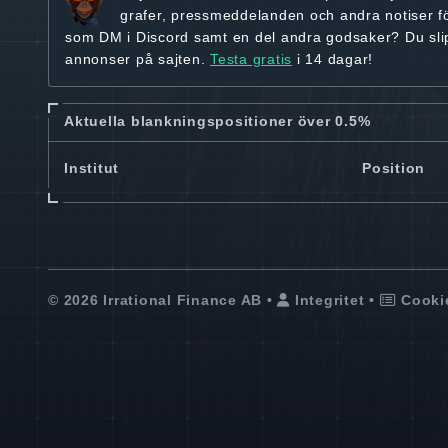
grafer, pressmeddelanden och andra
notiser f
som DM i Discord samt en del andra godsaker? Du sl
annonser på sajten.
Testa gratis
i 14 dagar!
Aktuella blankningspositioner över 0.5%
Institut
Position
© 2026 Irrational Finance AB •
Integritet
•
Cooki