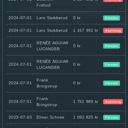
Frithiof
2024-07-01
Lars Stubberud
0 kr
Förvärv
2024-07-01
Lars Stubberud
1 167 992 kr
Avyttring
RENÉE AGUIAR
2024-07-01
0 kr
Förvärv
LUCANDER
RENÉE AGUIAR
2024-07-01
0 kr
Förvärv
LUCANDER
Frank
2024-07-01
0 kr
Förvärv
Bringstrup
Frank
2024-07-01
1 751 988 kr
Avyttring
Bringstrup
2023-07-03
Elmar Schnee
1 092 825 kr
Förvärv