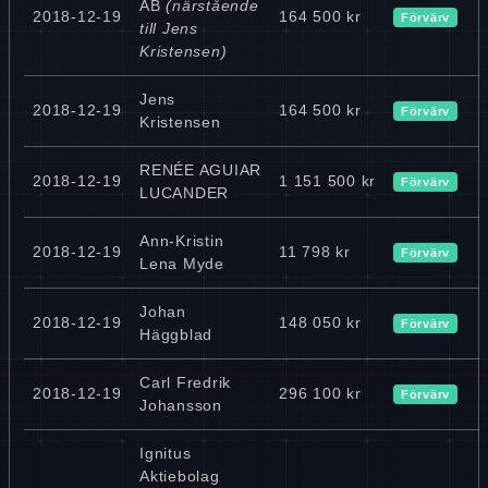
AB
(närstående
2018-12-19
164 500 kr
Förvärv
till Jens
Kristensen)
Jens
2018-12-19
164 500 kr
Förvärv
Kristensen
RENÉE AGUIAR
2018-12-19
1 151 500 kr
Förvärv
LUCANDER
Ann-Kristin
2018-12-19
11 798 kr
Förvärv
Lena Myde
Johan
2018-12-19
148 050 kr
Förvärv
Häggblad
Carl Fredrik
2018-12-19
296 100 kr
Förvärv
Johansson
Ignitus
Aktiebolag