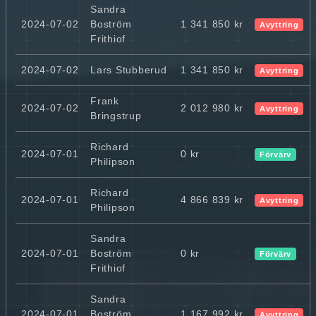
Sandra
2024-07-02
Boström
1 341 850 kr
Avyttring
Frithiof
2024-07-02
Lars Stubberud
1 341 850 kr
Avyttring
Frank
2024-07-02
2 012 980 kr
Avyttring
Bringstrup
Richard
2024-07-01
0 kr
Förvärv
Philipson
Richard
2024-07-01
4 866 839 kr
Avyttring
Philipson
Sandra
2024-07-01
Boström
0 kr
Förvärv
Frithiof
Sandra
2024-07-01
Boström
1 167 992 kr
Avyttring