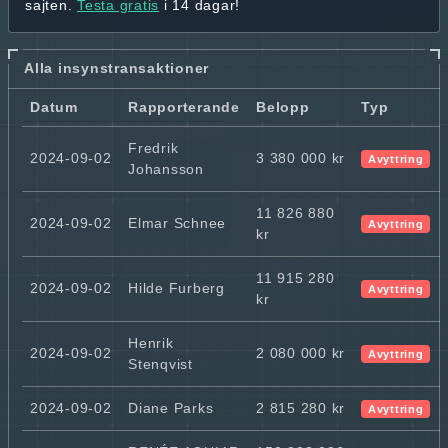
sajten.
Testa gratis
i 14 dagar!
Alla insynstransaktioner
Datum
Rapporterande
Belopp
Typ
Fredrik
2024-09-02
3 380 000 kr
Avyttring
Johansson
11 826 880
2024-09-02
Elmar Schnee
Avyttring
kr
11 915 280
2024-09-02
Hilde Furberg
Avyttring
kr
Henrik
2024-09-02
2 080 000 kr
Avyttring
Stenqvist
2024-09-02
Diane Parks
2 815 280 kr
Avyttring