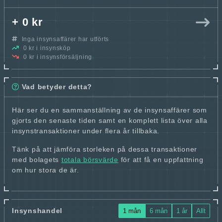
+ 0 kr
Inga insynsaffärer har utförts
0 kr i insynsköp
0 kr i insynsförsäljning
Vad betyder detta?
Här ser du en sammanställning av de insynsaffärer som
gjorts den senaste tiden samt en komplett lista över alla
insynstransaktioner under flera år tillbaka.
Tänk på att jämföra storleken på dessa transaktioner
med bolagets
totala börsvärde
för att få en uppfattning
om hur stora de är.
Insynshandel
1 mån
6 mån
1 år
Allt