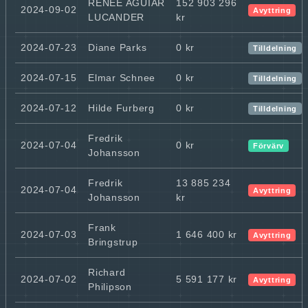
RENÉE AGUIAR
152 903 296
2024-09-02
Avyttring
LUCANDER
kr
2024-07-23
Diane Parks
0 kr
Tilldelning
2024-07-15
Elmar Schnee
0 kr
Tilldelning
2024-07-12
Hilde Furberg
0 kr
Tilldelning
Fredrik
2024-07-04
0 kr
Förvärv
Johansson
Fredrik
13 885 234
2024-07-04
Avyttring
Johansson
kr
Frank
2024-07-03
1 646 400 kr
Avyttring
Bringstrup
Richard
2024-07-02
5 591 177 kr
Avyttring
Philipson