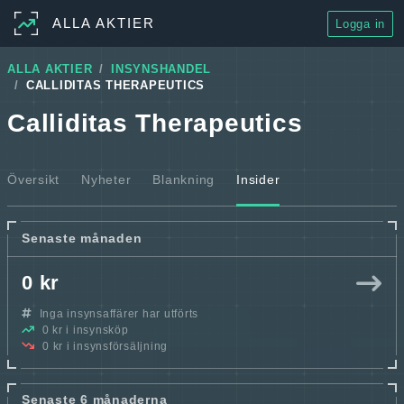
ALLA AKTIER
Logga in
ALLA AKTIER
INSYNSHANDEL
CALLIDITAS THERAPEUTICS
Calliditas Therapeutics
Översikt
Nyheter
Blankning
Insider
Senaste månaden
0 kr
Inga insynsaffärer har utförts
0 kr i insynsköp
0 kr i insynsförsäljning
Senaste 6 månaderna