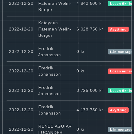
2022-12-20
Fatemeh Welin-
4 842 500 kr
Lösen öknin
Berger
Katayoun
2022-12-20
Fatemeh Welin-
6 028 750 kr
Avyttring
Berger
Fredrik
2022-12-20
0 kr
Lån mottaget
Johansson
Fredrik
2022-12-20
0 kr
Lösen minsk
Johansson
Fredrik
2022-12-20
3 725 000 kr
Lösen öknin
Johansson
Fredrik
2022-12-20
4 173 750 kr
Avyttring
Johansson
RENÉE AGUIAR
2022-12-20
0 kr
Lån mottaget
LUCANDER