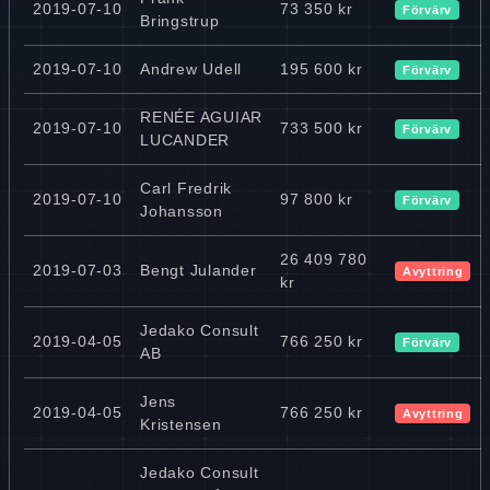
2019-07-10
73 350 kr
Förvärv
Bringstrup
2019-07-10
Andrew Udell
195 600 kr
Förvärv
RENÉE AGUIAR
2019-07-10
733 500 kr
Förvärv
LUCANDER
Carl Fredrik
2019-07-10
97 800 kr
Förvärv
Johansson
26 409 780
2019-07-03
Bengt Julander
Avyttring
kr
Jedako Consult
2019-04-05
766 250 kr
Förvärv
AB
Jens
2019-04-05
766 250 kr
Avyttring
Kristensen
Jedako Consult