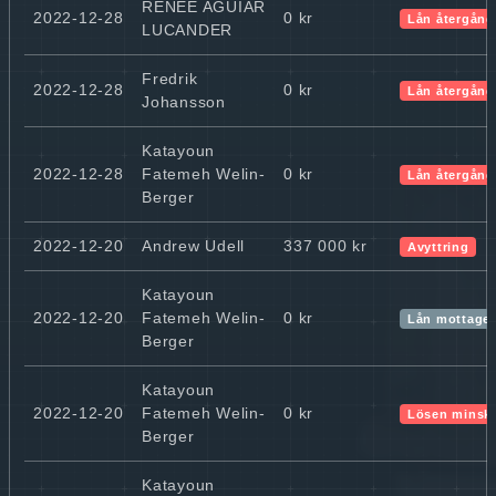
RENÉE AGUIAR
2022-12-28
0 kr
Lån återgång
LUCANDER
Fredrik
2022-12-28
0 kr
Lån återgång
Johansson
Katayoun
2022-12-28
Fatemeh Welin-
0 kr
Lån återgång
Berger
2022-12-20
Andrew Udell
337 000 kr
Avyttring
Katayoun
2022-12-20
Fatemeh Welin-
0 kr
Lån mottaget
Berger
Katayoun
2022-12-20
Fatemeh Welin-
0 kr
Lösen minsk
Berger
Katayoun