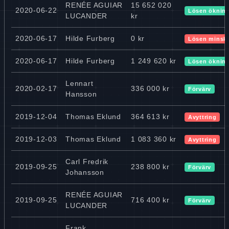
RENÉE AGUIAR
15 652 020
2020-06-22
Lösen öknin
LUCANDER
kr
2020-06-17
Hilde Furberg
0 kr
Lösen minsk
2020-06-17
Hilde Furberg
1 249 620 kr
Lösen öknin
Lennart
2020-02-17
336 000 kr
Förvärv
Hansson
2019-12-04
Thomas Eklund
364 613 kr
Avyttring
2019-12-03
Thomas Eklund
1 083 360 kr
Avyttring
Carl Fredrik
2019-09-25
238 800 kr
Förvärv
Johansson
RENÉE AGUIAR
2019-09-25
716 400 kr
Förvärv
LUCANDER
Frank