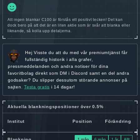
Att ingen blankar C100 är förstås ett positivt tecken! Det kan
dock bero på att det är en liten aktie som är svår att blanka eller
liknande, så kolla upp detaljerna.
Hej
Visste du att du med vår premiumtjänst får
fullständig historik
i alla grafer,
pressmeddelanden och andra
notiser för dina
favoritbolag
direkt som DM i Discord samt en del andra
godsaker? Du slipper dessutom störande annonser på
sajten.
Testa gratis
i 14 dagar!
Aktuella blankningspositioner över 0.5%
Institut
Position
Förändring
Blankning
1 mån
6 mån
1 år
Allt