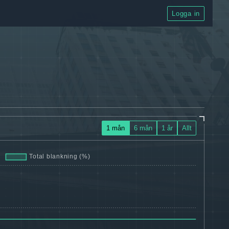
Logga in
1 mån
6 mån
1 år
Allt