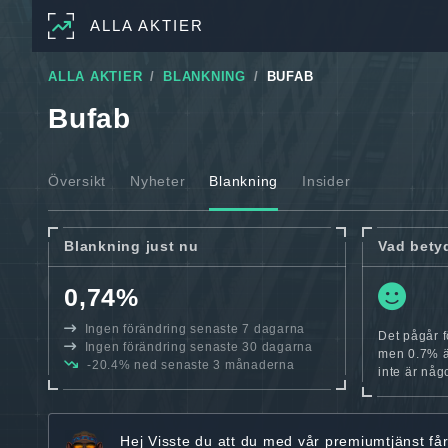
ALLA AKTIER
ALLA AKTIER
BLANKNING
BUFAB
Bufab
Översikt
Nyheter
Blankning
Insider
Blankning just nu
Vad bety
0,74%
Ingen förändring senaste 7 dagarna
Det pågår f
Ingen förändring senaste 30 dagarna
men 0.7% är
-20.4% ned senaste 3 månaderna
inte är någo
Hej
Visste du att du med vår premiumtjänst få