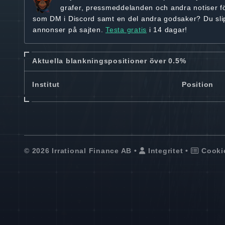
grafer, pressmeddelanden och andra
notiser f
som DM i Discord samt en del andra godsaker? Du sl
annonser på sajten.
Testa gratis
i 14 dagar!
Aktuella blankningspositioner över 0.5%
Institut
Position
© 2026 Irrational Finance AB •
Integritet
•
Cooki