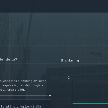
der detta?
Blankning
örvisso viss blankning av Bufab
 såpass lågt att det troligtvis
t att oroa sig för.
r
fullständig historik
i alla