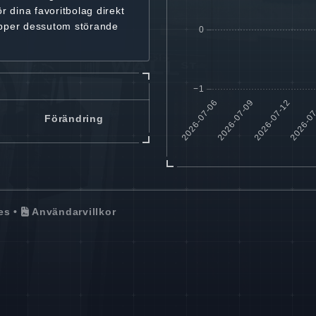
ör dina favoritbolag
direkt
ipper dessutom störande
Förändring
es
•
Användarvillkor