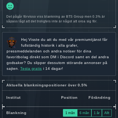
Det pågår förvisso viss blankning av BTS Group men 0.3% är
såpass lågt att det troligtvis inte är något att oroa sig för.
Hej
Visste du att du med vår premiumtjänst får
fullständig historik
i alla grafer,
pressmeddelanden och andra
notiser för dina
favoritbolag
direkt som DM i Discord samt en del andra
godsaker? Du slipper dessutom störande annonser på
sajten.
Testa gratis
i 14 dagar!
Aktuella blankningspositioner över 0.5%
Institut
Position
Förändring
Blankning
1 mån
6 mån
1 år
Allt