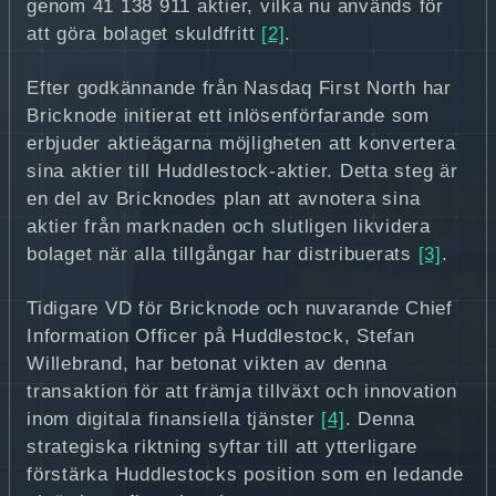
genom 41 138 911 aktier, vilka nu används för
att göra bolaget skuldfritt
[2]
.
Efter godkännande från Nasdaq First North har
Bricknode initierat ett inlösenförfarande som
erbjuder aktieägarna möjligheten att konvertera
sina aktier till Huddlestock-aktier. Detta steg är
en del av Bricknodes plan att avnotera sina
aktier från marknaden och slutligen likvidera
bolaget när alla tillgångar har distribuerats
[3]
.
Tidigare VD för Bricknode och nuvarande Chief
Information Officer på Huddlestock, Stefan
Willebrand, har betonat vikten av denna
transaktion för att främja tillväxt och innovation
inom digitala finansiella tjänster
[4]
. Denna
strategiska riktning syftar till att ytterligare
förstärka Huddlestocks position som en ledande