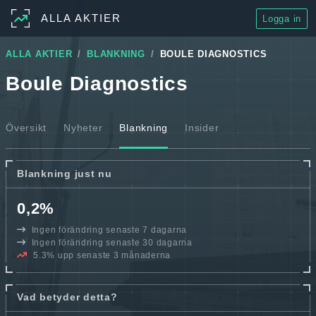
ALLA AKTIER
Logga in
ALLA AKTIER
BLANKNING
BOULE DIAGNOSTICS
Boule Diagnostics
Översikt
Nyheter
Blankning
Insider
Blankning just nu
0,2%
Ingen förändring senaste 7 dagarna
Ingen förändring senaste 30 dagarna
5.3% upp senaste 3 månaderna
Vad betyder detta?