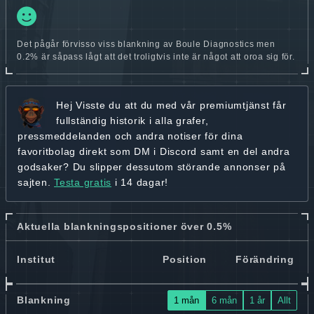
Det pågår förvisso viss blankning av Boule Diagnostics men
0.2% är såpass lågt att det troligtvis inte är något att oroa sig för.
Hej
Visste du att du med vår premiumtjänst får
fullständig historik
i alla grafer,
pressmeddelanden och andra
notiser för dina
favoritbolag
direkt som DM i Discord samt en del andra
godsaker? Du slipper dessutom störande annonser på
sajten.
Testa gratis
i 14 dagar!
Aktuella blankningspositioner över 0.5%
Institut
Position
Förändring
Blankning
1 mån
6 mån
1 år
Allt