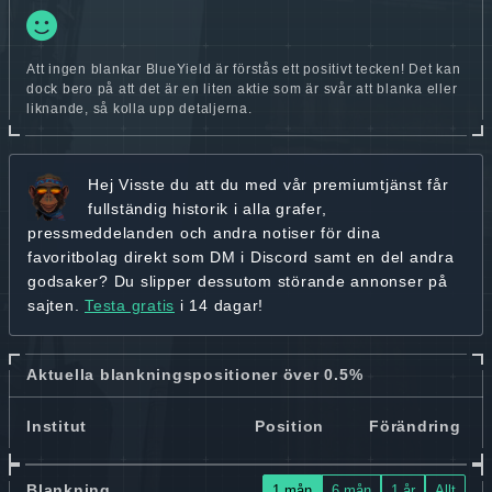
Att ingen blankar BlueYield är förstås ett positivt tecken! Det kan
dock bero på att det är en liten aktie som är svår att blanka eller
liknande, så kolla upp detaljerna.
Hej
Visste du att du med vår premiumtjänst får
fullständig historik
i alla grafer,
pressmeddelanden och andra
notiser för dina
favoritbolag
direkt som DM i Discord samt en del andra
godsaker? Du slipper dessutom störande annonser på
sajten.
Testa gratis
i 14 dagar!
Aktuella blankningspositioner över 0.5%
Institut
Position
Förändring
Blankning
1 mån
6 mån
1 år
Allt