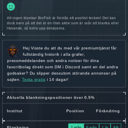
Att ingen blankar BioFish är förstås ett positivt tecken! Det kan
dock bero på att det är en liten aktie som är svår att blanka eller
liknande, så kolla upp detaljerna.
Hej
Visste du att du med vår premiumtjänst får
fullständig historik
i alla grafer,
pressmeddelanden och andra
notiser för dina
favoritbolag
direkt som DM i Discord samt en del andra
godsaker? Du slipper dessutom störande annonser på
sajten.
Testa gratis
i 14 dagar!
Aktuella blankningspositioner över 0.5%
Institut
Position
Förändring
Blankning
1 mån
6 mån
1 år
Allt