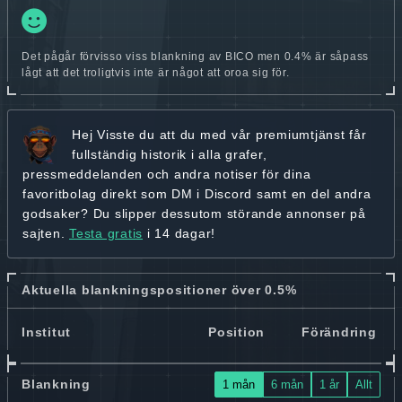
Det pågår förvisso viss blankning av BICO men 0.4% är såpass
lågt att det troligtvis inte är något att oroa sig för.
Hej
Visste du att du med vår premiumtjänst får
fullständig historik
i alla grafer,
pressmeddelanden och andra
notiser för dina
favoritbolag
direkt som DM i Discord samt en del andra
godsaker? Du slipper dessutom störande annonser på
sajten.
Testa gratis
i 14 dagar!
Aktuella blankningspositioner över 0.5%
Institut
Position
Förändring
Blankning
1 mån
6 mån
1 år
Allt