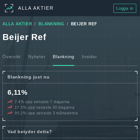
ALLA AKTIER
Logga in
ALLA AKTIER
BLANKNING
BEIJER REF
Beijer Ref
Översikt
Nyheter
Blankning
Insider
Blankning just nu
6,11%
7.4% upp senaste 7 dagarna
17.5% upp senaste 30 dagarna
95.2% upp senaste 3 månaderna
Vad betyder detta?