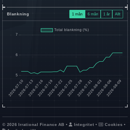
Blankning
1 mån
6 mån
1 år
Allt
© 2026 Irrational Finance AB •
Integritet
•
Cookies
•