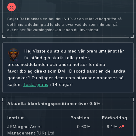
Beijer Ref blankas en hel del! 6.1% är en relativt hög siffra så
det finns anledning att fundera över vad de som inte tror på
aktien ser för varningstecken innan du investerar.
Hej
Visste du att du med vår premiumtjänst får
fullständig historik
i alla grafer,
pressmeddelanden och andra
notiser för dina
favoritbolag
direkt som DM i Discord samt en del andra
godsaker? Du slipper dessutom störande annonser på
sajten.
Testa gratis
i 14 dagar!
Aktuella blankningspositioner över 0.5%
Institut
Position
Förändring
JPMorgan Asset
0.60%
9.1%
Management (UK) Ltd