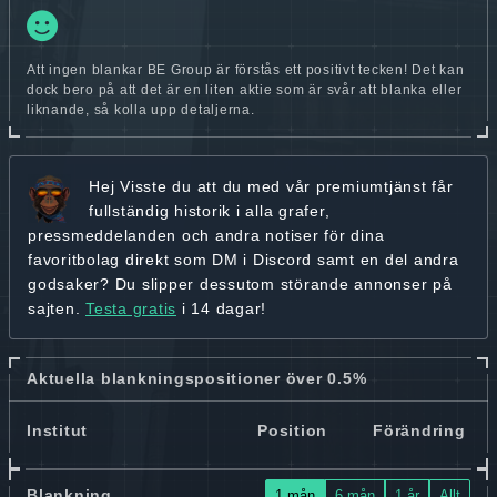
Att ingen blankar BE Group är förstås ett positivt tecken! Det kan
dock bero på att det är en liten aktie som är svår att blanka eller
liknande, så kolla upp detaljerna.
Hej
Visste du att du med vår premiumtjänst får
fullständig historik
i alla grafer,
pressmeddelanden och andra
notiser för dina
favoritbolag
direkt som DM i Discord samt en del andra
godsaker? Du slipper dessutom störande annonser på
sajten.
Testa gratis
i 14 dagar!
Aktuella blankningspositioner över 0.5%
Institut
Position
Förändring
Blankning
1 mån
6 mån
1 år
Allt