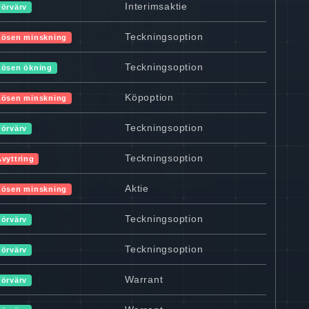
Interimsaktie
Förvärv
Teckningsoption
Lösen minskning
Teckningsoption
Lösen ökning
Köpoption
Lösen minskning
Teckningsoption
Förvärv
Teckningsoption
Avyttring
Aktie
Lösen minskning
Teckningsoption
Förvärv
Teckningsoption
Förvärv
Warrant
Förvärv