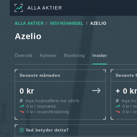
ALLA AKTIER
ALLA AKTIER
INSYNSHANDEL
AZELIO
Azelio
Översikt
Nyheter
Blankning
Insider
Senaste månaden
Senaste 
0 kr
+ 0 k
Inga insynsaffärer har utförts
Inga insy
0 kr i insynsköp
0 kr i i
0 kr i insynsförsäljning
0 kr i i
Vad betyder detta?