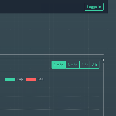
Logga in
1 mån
6 mån
1 år
Allt