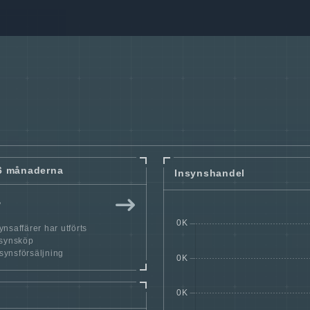
6 månaderna
Insynshandel
r
nsaffärer har utförts
nsynsköp
nsynsförsäljning