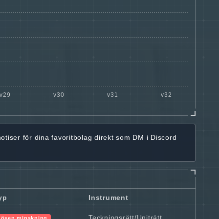
notiser för dina favoritbolag
direkt som DM i Discord
yp
Instrument
Teckningsrätt/Uniträtt
Lösen minskning