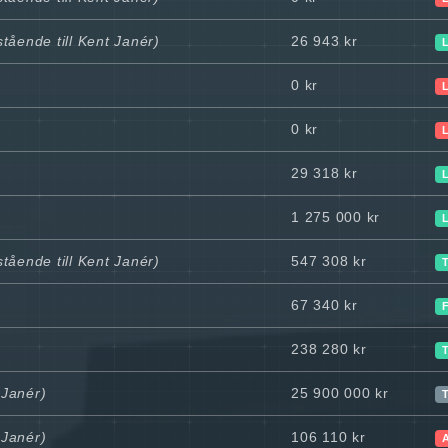
tående till Kent Janér)
26 943 kr
0 kr
0 kr
29 318 kr
1 275 000 kr
tående till Kent Janér)
547 308 kr
67 340 kr
238 280 kr
 Janér)
25 900 000 kr
T
 Janér)
106 110 kr