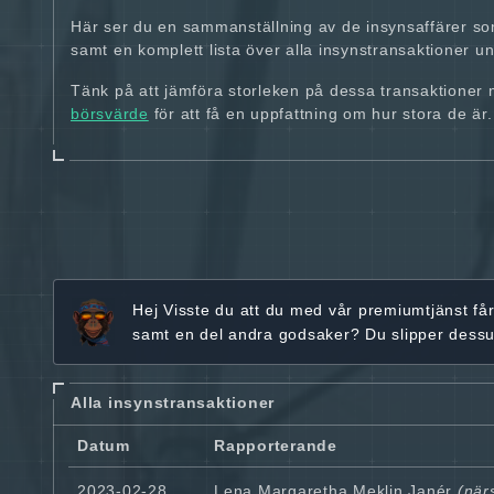
Här ser du en sammanställning av de insynsaffärer so
samt en komplett lista över alla insynstransaktioner und
Tänk på att jämföra storleken på dessa transaktioner
börsvärde
för att få en uppfattning om hur stora de är.
Hej
Visste du att du med vår premiumtjänst få
samt en del andra godsaker? Du slipper dess
Alla insynstransaktioner
Datum
Rapporterande
2023-02-28
Lena Margaretha Meklin Janér
(närs