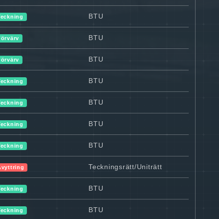
BTU
Teckning
BTU
Förvärv
BTU
Förvärv
BTU
Teckning
BTU
Teckning
BTU
Teckning
BTU
Teckning
Teckningsrätt/Uniträtt
Avyttring
BTU
Teckning
BTU
Teckning