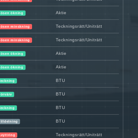
Aktie
Lösen ökning
Teckningsrätt/Uniträtt
Lösen minskning
Teckningsrätt/Uniträtt
Lösen minskning
Aktie
Lösen ökning
Aktie
Lösen ökning
BTU
Teckning
BTU
Förvärv
BTU
Teckning
BTU
illdelning
Teckningsrätt/Uniträtt
Avyttring