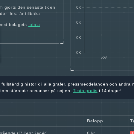
m gjorts den senaste tiden
er flera år tillbaka.
 med bolagets
totala
r
fullständig historik
i alla grafer, pressmeddelanden och andra
utom störande annonser på sajten.
Testa gratis
i 14 dagar!
Belopp
T
tående till Kent Janér)
0 kr