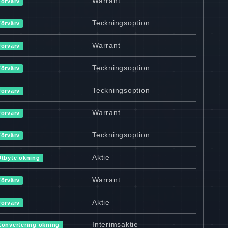
Warrant
Förvärv
Teckningsoption
Förvärv
Warrant
Förvärv
Teckningsoption
Förvärv
Teckningsoption
Förvärv
Warrant
Förvärv
Teckningsoption
Förvärv
Aktie
Utbyte ökning
Warrant
Förvärv
Aktie
Förvärv
Interimsaktie
Konvertering ökning