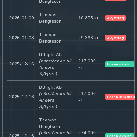
Bengtsson
Thomas
2026-01-09
10 875 kr
Avyttring
Bengtsson
Thomas
2026-01-08
29 366 kr
Avyttring
Bengtsson
BBright AB
(närstående till
217 000
2025-12-16
Lösen ökning
Anders
kr
Sjögren)
BBright AB
(närstående till
217 000
2025-12-16
Lösen minsknin
Anders
kr
Sjögren)
Thomas
Bengtsson
(närstående till
274 000
2025-12-16
Lösen ökning