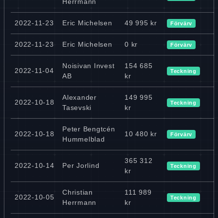
Herrmann
2022-11-23
Eric Michelsen
49 995 kr
Förvärv
2022-11-23
Eric Michelsen
0 kr
Förvärv
Noisivan Invest
154 685
2022-11-04
Teckning
AB
kr
Alexander
149 995
2022-10-18
Teckning
Tasevski
kr
Peter Bengtcén
2022-10-18
10 480 kr
Förvärv
Hummelblad
365 312
2022-10-14
Per Jorlind
Teckning
kr
Christian
111 989
2022-10-05
Teckning
Herrmann
kr