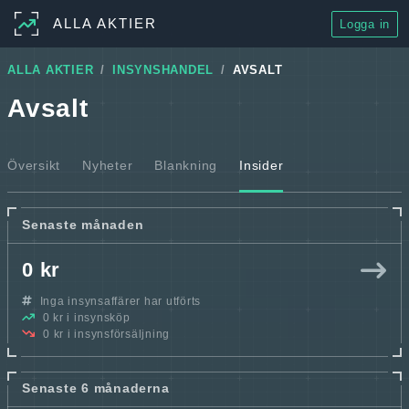
ALLA AKTIER
Logga in
ALLA AKTIER
INSYNSHANDEL
AVSALT
Avsalt
Översikt
Nyheter
Blankning
Insider
Senaste månaden
0 kr
Inga insynsaffärer har utförts
0 kr i insynsköp
0 kr i insynsförsäljning
Senaste 6 månaderna