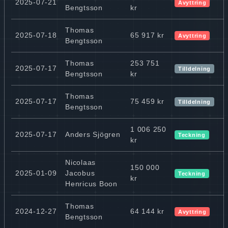
2025-07-21
Avyttring
Bengtsson
kr
Thomas
2025-07-18
65 917 kr
Avyttring
Bengtsson
Thomas
253 751
2025-07-17
Tilldelning
Bengtsson
kr
Thomas
2025-07-17
75 459 kr
Tilldelning
Bengtsson
1 006 250
2025-07-17
Anders Sjögren
Teckning
kr
Nicolaas
150 000
2025-01-09
Jacobus
Teckning
kr
Henricus Boon
Thomas
2024-12-27
64 144 kr
Avyttring
Bengtsson