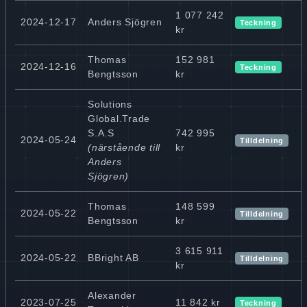
1 077 242
2024-12-17
Anders Sjögren
Teckning
kr
Thomas
152 981
2024-12-16
Teckning
Bengtsson
kr
Solutions
Global.Trade
S.A.S
742 995
2024-05-24
Tilldelning
(närstående till
kr
Anders
Sjögren)
Thomas
148 599
2024-05-22
Tilldelning
Bengtsson
kr
3 615 911
2024-05-22
BBright AB
Tilldelning
kr
Alexander
2023-07-25
11 842 kr
Teckning