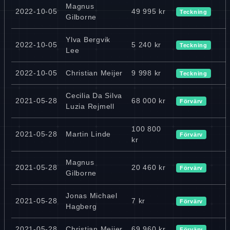
Magnus
2022-10-05
49 995 kr
Teckning
Gilborne
Ylva Bergvik
2022-10-05
5 240 kr
Teckning
Lee
2022-10-05
Christian Meijer
9 998 kr
Teckning
Cecilia Da Silva
2021-05-28
68 000 kr
Förvärv
Luzia Rejmell
100 800
2021-05-28
Martin Linde
Förvärv
kr
Magnus
2021-05-28
20 460 kr
Förvärv
Gilborne
Jonas Michael
2021-05-28
7 kr
Förvärv
Hagberg
2021-05-28
Christian Meijer
69 960 kr
Förvärv