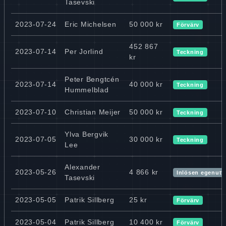
Tasevski
2023-07-24
Eric Michelsen
50 000 kr
Förvärv
452 867
2023-07-14
Per Jorlind
Teckning
kr
Peter Bengtcén
2023-07-14
40 000 kr
Teckning
Hummelblad
2023-07-10
Christian Meijer
50 000 kr
Teckning
Ylva Bergvik
2023-07-05
30 000 kr
Teckning
Lee
Alexander
2023-05-26
4 866 kr
Inlösen egenutf
Tasevski
2023-05-05
Patrik Sillberg
25 kr
Förvärv
2023-05-04
Patrik Sillberg
10 400 kr
Förvärv