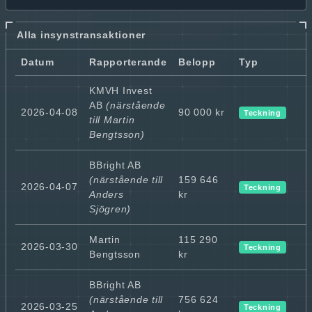
Alla insynstransaktioner
Datum
Rapporterande
Belopp
Typ
KMVH Invest
AB
(närstående
2026-04-08
90 000 kr
Teckning
till Martin
Bengtsson)
BBright AB
(närstående till
159 646
2026-04-07
Teckning
Anders
kr
Sjögren)
Martin
115 290
2026-03-30
Teckning
Bengtsson
kr
BBright AB
(närstående till
756 624
2026-03-25
Teckning