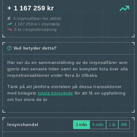
+ 1 167 259 kr
5 insynsaffärer har utförts
1 167 259 kr i insynsköp
0 kr i insynsförsäljning
Vad betyder detta?
Här ser du en sammanställning av de insynsaffärer som
gjorts den senaste tiden samt en komplett lista över alla
insynstransaktioner under flera år tillbaka.
Tänk på att jämföra storleken på dessa transaktioner
med bolagets
totala börsvärde
för att få en uppfattning
om hur stora de är.
Insynshandel
1 mån
6 mån
1 år
Allt