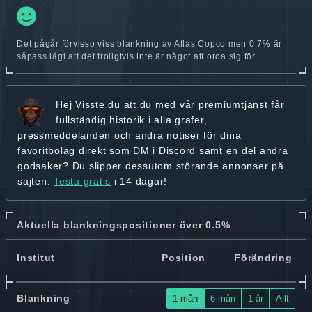
Det pågår förvisso viss blankning av Atlas Copco men 0.7% är
såpass lågt att det troligtvis inte är något att oroa sig för.
Hej
Visste du att du med vår premiumtjänst får
fullständig historik
i alla grafer,
pressmeddelanden och andra
notiser för dina
favoritbolag
direkt som DM i Discord samt en del andra
godsaker? Du slipper dessutom störande annonser på
sajten.
Testa gratis
i 14 dagar!
Aktuella blankningspositioner över 0.5%
Institut
Position
Förändring
Blankning
1 mån
6 mån
1 år
Allt