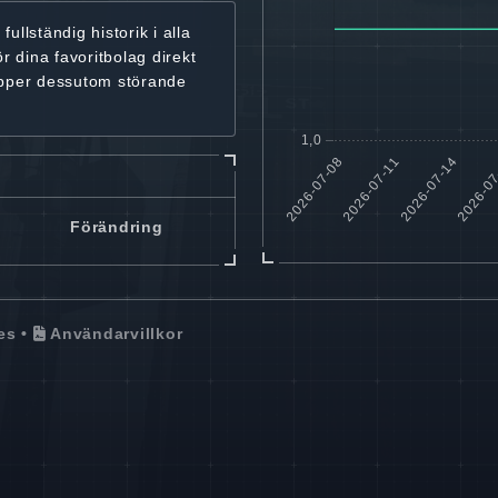
r
fullständig historik
i alla
ör dina favoritbolag
direkt
ipper dessutom störande
Förändring
es
•
Användarvillkor