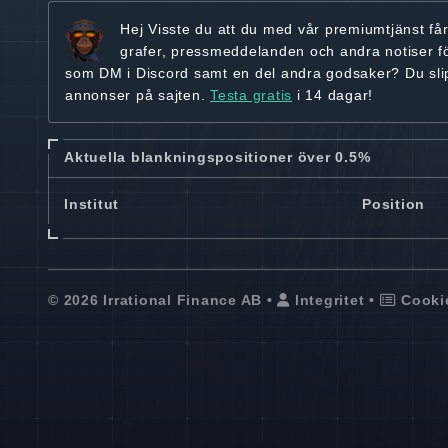
Hej
Visste du att du med vår premiumtjänst få
grafer, pressmeddelanden och andra
notiser f
som DM i Discord samt en del andra godsaker? Du sl
annonser på sajten.
Testa gratis
i 14 dagar!
Aktuella blankningspositioner över 0.5%
Institut
Position
© 2026 Irrational Finance AB •
Integritet
•
Cooki