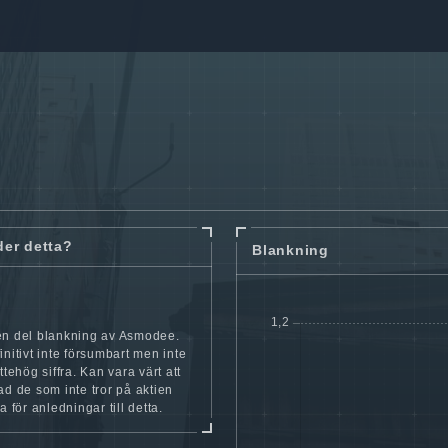
der detta?
Blankning
en del blankning av Asmodee.
initivt inte försumbart men inte
ttehög siffra. Kan vara värt att
ad de som inte tror på aktien
a för anledningar till detta.