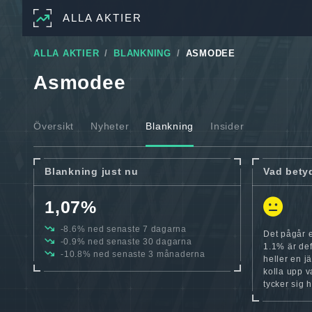
ALLA AKTIER
ALLA AKTIER
BLANKNING
ASMODEE
Asmodee
Översikt
Nyheter
Blankning
Insider
Blankning just nu
Vad bety
1,07%
-8.6% ned senaste 7 dagarna
Det pågår 
-0.9% ned senaste 30 dagarna
1.1% är def
-10.8% ned senaste 3 månaderna
heller en jä
kolla upp v
tycker sig h