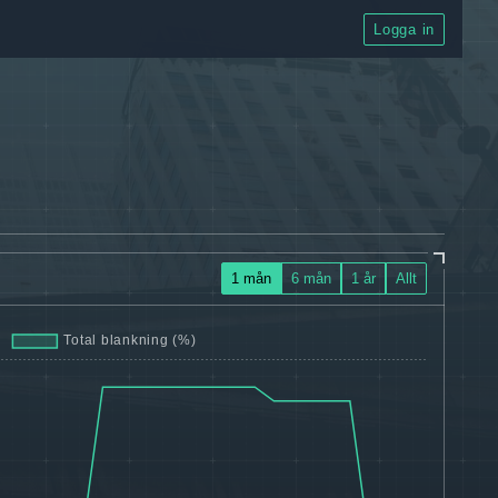
Logga in
1 mån
6 mån
1 år
Allt