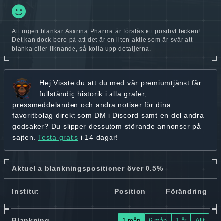
Att ingen blankar Asarina Pharma är förstås ett positivt tecken!
Det kan dock bero på att det är en liten aktie som är svår att
blanka eller liknande, så kolla upp detaljerna.
Hej
Visste du att du med vår premiumtjänst får
fullständig historik
i alla grafer,
pressmeddelanden och andra
notiser för dina
favoritbolag
direkt som DM i Discord samt en del andra
godsaker? Du slipper dessutom störande annonser på
sajten.
Testa gratis
i 14 dagar!
Aktuella blankningspositioner över 0.5%
Institut
Position
Förändring
Blankning
1 mån
6 mån
1 år
Allt