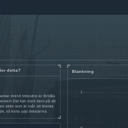
der detta?
Blankning
lankar Arenit Industrie är förstås
t tecken! Det kan dock bero på att
iten aktie som är svår att blanka
nde, så kolla upp detaljerna.