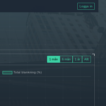
Logga in
1 mån
6 mån
1 år
Allt