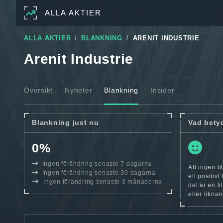
ALLA AKTIER
ALLA AKTIER
BLANKNING
ARENIT INDUSTRIE
Arenit Industrie
Översikt
Nyheter
Blankning
Insider
Blankning just nu
Vad bety
0%
Ingen förändring senaste 7 dagarna
Att ingen b
Ingen förändring senaste 30 dagarna
ett positiv
Ingen förändring senaste 3 månaderna
det är en l
eller likna