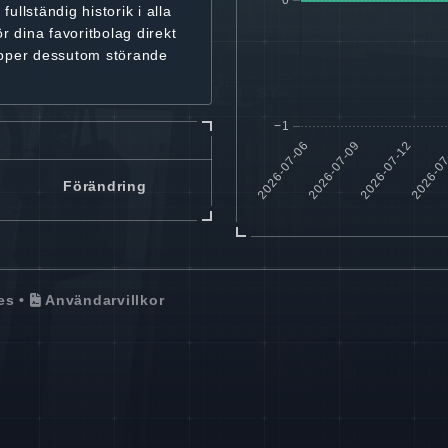
r
fullständig historik
i alla
ör dina favoritbolag
direkt
ipper dessutom störande
Förändring
es
•
Användarvillkor