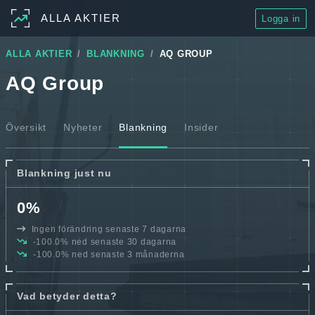
ALLA AKTIER
Logga in
ALLA AKTIER
BLANKNING
AQ GROUP
AQ Group
Översikt
Nyheter
Blankning
Insider
Blankning just nu
0%
Ingen förändring senaste 7 dagarna
-100.0% ned senaste 30 dagarna
-100.0% ned senaste 3 månaderna
Vad betyder detta?