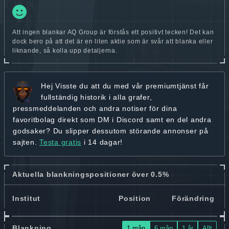
Att ingen blankar AQ Group är förstås ett positivt tecken! Det kan
dock bero på att det är en liten aktie som är svår att blanka eller
liknande, så kolla upp detaljerna.
Hej
Visste du att du med vår premiumtjänst får
fullständig historik
i alla grafer,
pressmeddelanden och andra
notiser för dina
favoritbolag
direkt som DM i Discord samt en del andra
godsaker? Du slipper dessutom störande annonser på
sajten.
Testa gratis
i 14 dagar!
Aktuella blankningspositioner över 0.5%
Institut
Position
Förändring
Blankning
1 mån
6 mån
1 år
Allt