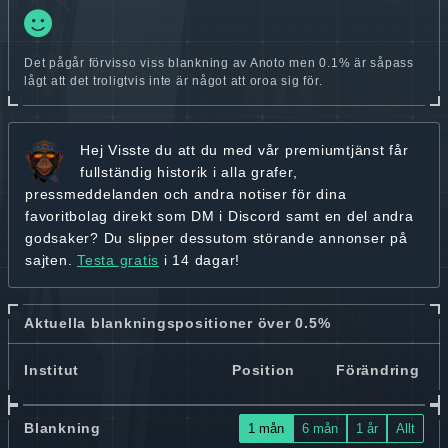
Det pågår förvisso viss blankning av Anoto men 0.1% är såpass
lågt att det troligtvis inte är något att oroa sig för.
Hej
Visste du att du med vår premiumtjänst får
fullständig historik
i alla grafer,
pressmeddelanden och andra
notiser för dina
favoritbolag
direkt som DM i Discord samt en del andra
godsaker? Du slipper dessutom störande annonser på
sajten.
Testa gratis
i 14 dagar!
Aktuella blankningspositioner över 0.5%
Institut
Position
Förändring
Blankning
1 mån
6 mån
1 år
Allt