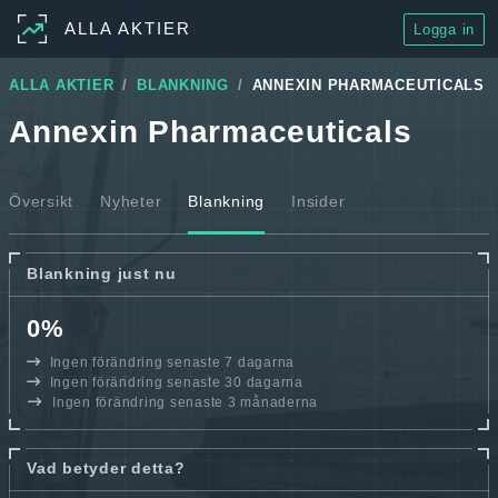
ALLA AKTIER
Logga in
ALLA AKTIER
BLANKNING
ANNEXIN PHARMACEUTICALS
Annexin Pharmaceuticals
Översikt
Nyheter
Blankning
Insider
Blankning just nu
0%
Ingen förändring senaste 7 dagarna
Ingen förändring senaste 30 dagarna
Ingen förändring senaste 3 månaderna
Vad betyder detta?