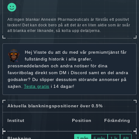
Att ingen blankar Annexin Pharmaceuticals är förstås ett positivt
tecken! Det kan dock bero på att det är en liten aktie som är svår
att blanka eller liknande, så kolla upp detaljerna.
Hej
Visste du att du med vår premiumtjänst får
fullständig historik
i alla grafer,
pressmeddelanden och andra
notiser för dina
favoritbolag
direkt som DM i Discord samt en del andra
godsaker? Du slipper dessutom störande annonser på
sajten.
Testa gratis
i 14 dagar!
Aktuella blankningspositioner över 0.5%
Institut
Position
Förändring
Blankning
1 mån
6 mån
1 år
Allt