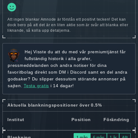
Att ingen blankar Amnode är förstås ett positivt tecken! Det kan
dock bero på att det är en liten aktie som är svår att blanka eller
liknande, så kolla upp detaljerna.
Hej
Visste du att du med vår premiumtjänst får
fullständig historik
i alla grafer,
pressmeddelanden och andra
notiser för dina
favoritbolag
direkt som DM i Discord samt en del andra
godsaker? Du slipper dessutom störande annonser på
sajten.
Testa gratis
i 14 dagar!
Aktuella blankningspositioner över 0.5%
Institut
Position
Förändring
Blankning
1 mån
6 mån
1 år
Allt