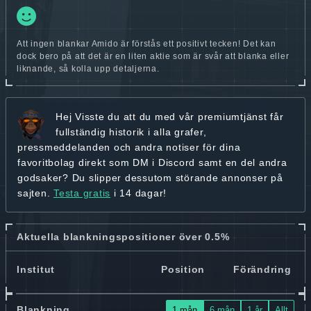
Att ingen blankar Amido är förstås ett positivt tecken! Det kan
dock bero på att det är en liten aktie som är svår att blanka eller
liknande, så kolla upp detaljerna.
Hej
Visste du att du med vår premiumtjänst får
fullständig historik
i alla grafer,
pressmeddelanden och andra
notiser för dina
favoritbolag
direkt som DM i Discord samt en del andra
godsaker? Du slipper dessutom störande annonser på
sajten.
Testa gratis
i 14 dagar!
Aktuella blankningspositioner över 0.5%
Institut
Position
Förändring
Blankning
1 mån
6 mån
1 år
Allt