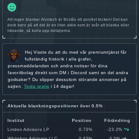
Att ingen blankar Alvotech är förstås ett positivt tecken! Det kan
dock bero på att det är en liten aktie som är svår att blanka eller
liknande, så kolla upp detaljerna.
Hej
Visste du att du med vår premiumtjänst får
fullständig historik
i alla grafer,
pressmeddelanden och andra
notiser för dina
favoritbolag
direkt som DM i Discord samt en del andra
godsaker? Du slipper dessutom störande annonser på
sajten.
Testa gratis
i 14 dagar!
Aktuella blankningspositioner över 0.5%
Institut
Position
Förändring
Linden Advisors LP
0.73%
-23.2%
Whitebox Advisors LLC
0.63%
0.0%