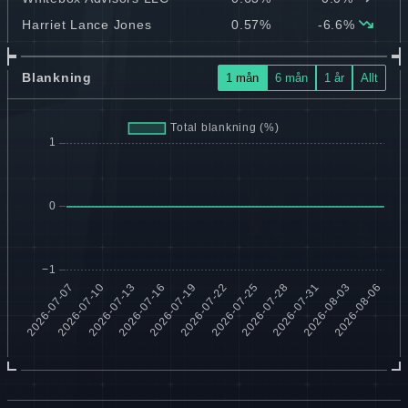
Harriet Lance Jones
0.57%
-6.6%
Blankning
1 mån
6 mån
1 år
Allt