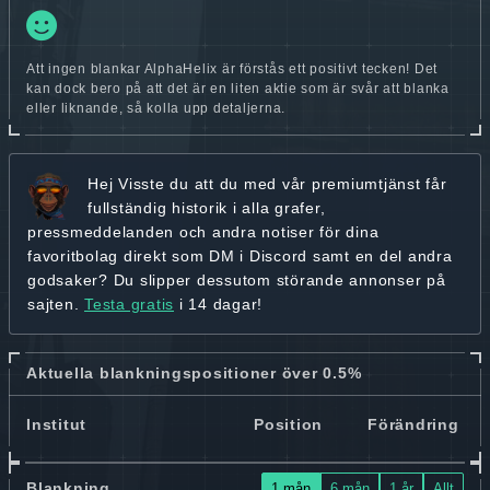
Att ingen blankar AlphaHelix är förstås ett positivt tecken! Det
kan dock bero på att det är en liten aktie som är svår att blanka
eller liknande, så kolla upp detaljerna.
Hej
Visste du att du med vår premiumtjänst får
fullständig historik
i alla grafer,
pressmeddelanden och andra
notiser för dina
favoritbolag
direkt som DM i Discord samt en del andra
godsaker? Du slipper dessutom störande annonser på
sajten.
Testa gratis
i 14 dagar!
Aktuella blankningspositioner över 0.5%
Institut
Position
Förändring
Blankning
1 mån
6 mån
1 år
Allt