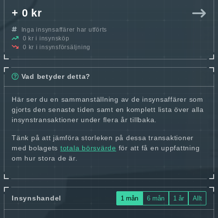
+ 0 kr
Inga insynsaffärer har utförts
0 kr i insynsköp
0 kr i insynsförsäljning
Vad betyder detta?
Här ser du en sammanställning av de insynsaffärer som
gjorts den senaste tiden samt en komplett lista över alla
insynstransaktioner under flera år tillbaka.
Tänk på att jämföra storleken på dessa transaktioner
med bolagets
totala börsvärde
för att få en uppfattning
om hur stora de är.
Insynshandel
1 mån
6 mån
1 år
Allt