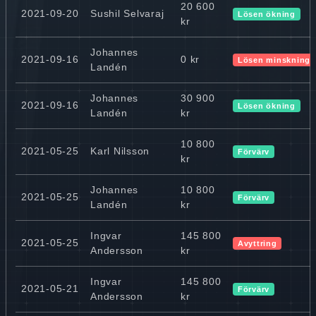
20 600
2021-09-20
Sushil Selvaraj
Lösen ökning
kr
Johannes
2021-09-16
0 kr
Lösen minskning
Landén
Johannes
30 900
2021-09-16
Lösen ökning
Landén
kr
10 800
2021-05-25
Karl Nilsson
Förvärv
kr
Johannes
10 800
2021-05-25
Förvärv
Landén
kr
Ingvar
145 800
2021-05-25
Avyttring
Andersson
kr
Ingvar
145 800
2021-05-21
Förvärv
Andersson
kr