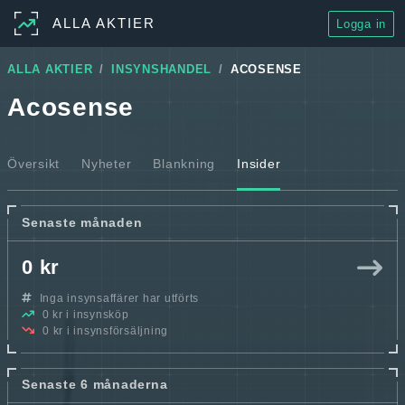
ALLA AKTIER
Logga in
ALLA AKTIER
INSYNSHANDEL
ACOSENSE
Acosense
Översikt
Nyheter
Blankning
Insider
Senaste månaden
0 kr
Inga insynsaffärer har utförts
0 kr i insynsköp
0 kr i insynsförsäljning
Senaste 6 månaderna