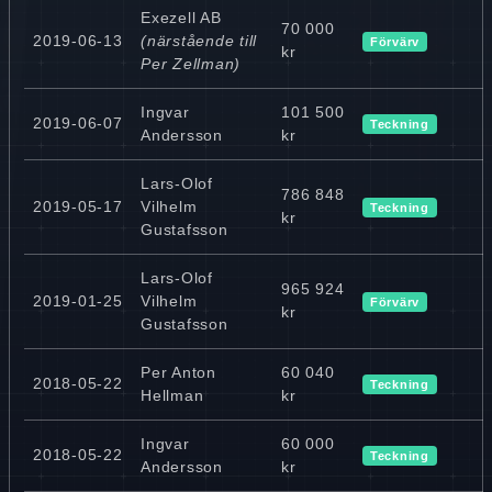
Exezell AB
70 000
2019-06-13
(närstående till
Förvärv
kr
Per Zellman)
Ingvar
101 500
2019-06-07
Teckning
Andersson
kr
Lars-Olof
786 848
2019-05-17
Vilhelm
Teckning
kr
Gustafsson
Lars-Olof
965 924
2019-01-25
Vilhelm
Förvärv
kr
Gustafsson
Per Anton
60 040
2018-05-22
Teckning
Hellman
kr
Ingvar
60 000
2018-05-22
Teckning
Andersson
kr