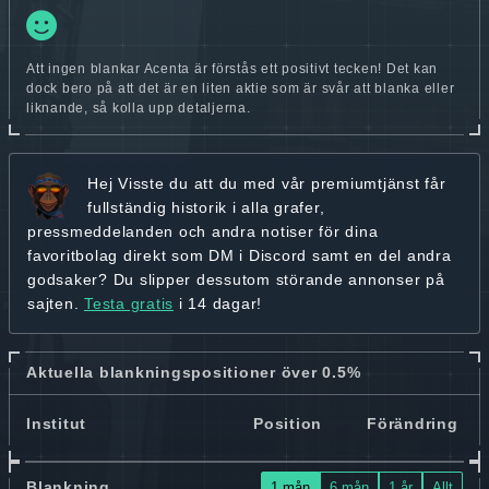
Att ingen blankar Acenta är förstås ett positivt tecken! Det kan
dock bero på att det är en liten aktie som är svår att blanka eller
liknande, så kolla upp detaljerna.
Hej
Visste du att du med vår premiumtjänst får
fullständig historik
i alla grafer,
pressmeddelanden och andra
notiser för dina
favoritbolag
direkt som DM i Discord samt en del andra
godsaker? Du slipper dessutom störande annonser på
sajten.
Testa gratis
i 14 dagar!
Aktuella blankningspositioner över 0.5%
Institut
Position
Förändring
Blankning
1 mån
6 mån
1 år
Allt