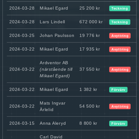
2024-03-28
Mikael Egard
25 200 kr
Teckning
2024-03-28
Lars Lindell
672 000 kr
Teckning
2024-03-25
Johan Paulsson
19 776 kr
Avyttring
2024-03-22
Mikael Egard
17 935 kr
Avyttring
Ardventor AB
2024-03-22
(närstående till
37 550 kr
Avyttring
Mikael Egard)
2024-03-22
Mikael Egard
1 382 kr
Förvärv
Mats Ingvar
2024-03-22
54 500 kr
Avyttring
Ärlelid
2024-03-15
Anna Aleryd
8 800 kr
Förvärv
Carl David