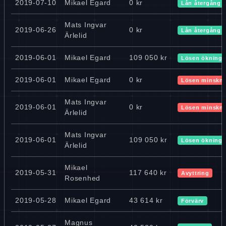
2019-07-10
Mikael Egard
0 kr
Lån återgång 
Mats Ingvar
2019-06-26
0 kr
Lån återgång 
Ärlelid
2019-06-01
Mikael Egard
109 050 kr
Lösen ökning
2019-06-01
Mikael Egard
0 kr
Lösen minskn
Mats Ingvar
2019-06-01
0 kr
Lösen minskn
Ärlelid
Mats Ingvar
2019-06-01
109 050 kr
Lösen ökning
Ärlelid
Mikael
2019-05-31
117 640 kr
Avyttring
Rosenhed
2019-05-28
Mikael Egard
43 614 kr
Förvärv
Magnus