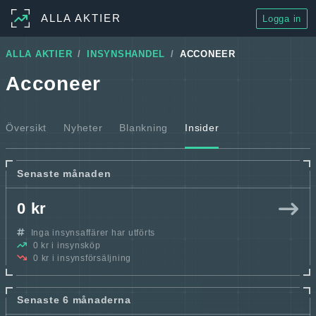
ALLA AKTIER
Logga in
ALLA AKTIER
INSYNSHANDEL
ACCONEER
Acconeer
Översikt
Nyheter
Blankning
Insider
Senaste månaden
0 kr
Inga insynsaffärer har utförts
0 kr i insynsköp
0 kr i insynsförsäljning
Senaste 6 månaderna