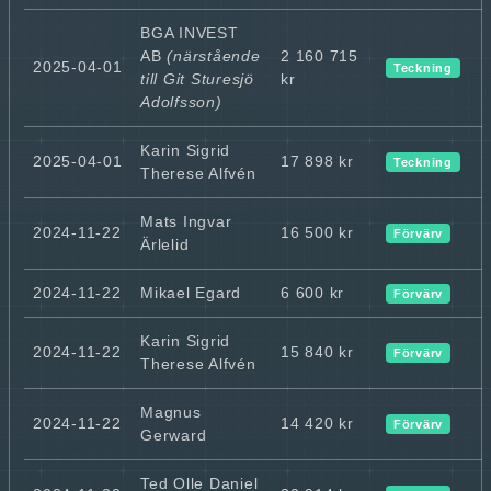
BGA INVEST
AB
(närstående
2 160 715
2025-04-01
Teckning
till Git Sturesjö
kr
Adolfsson)
Karin Sigrid
2025-04-01
17 898 kr
Teckning
Therese Alfvén
Mats Ingvar
2024-11-22
16 500 kr
Förvärv
Ärlelid
2024-11-22
Mikael Egard
6 600 kr
Förvärv
Karin Sigrid
2024-11-22
15 840 kr
Förvärv
Therese Alfvén
Magnus
2024-11-22
14 420 kr
Förvärv
Gerward
Ted Olle Daniel