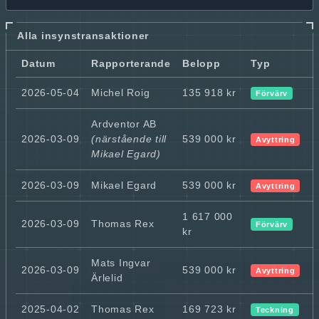
Alla insynstransaktioner
Datum
Rapporterande
Belopp
Typ
2026-05-04
Michel Roig
135 918 kr
Förvärv
Ardventor AB
2026-03-09
(närstående till
539 000 kr
Avyttring
Mikael Egard)
2026-03-09
Mikael Egard
539 000 kr
Avyttring
1 617 000
2026-03-09
Thomas Rex
Förvärv
kr
Mats Ingvar
2026-03-09
539 000 kr
Avyttring
Ärlelid
2025-04-02
Thomas Rex
169 723 kr
Teckning