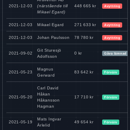
2021-12-03
(närstående till
448 665 kr
Avyttring
Mikael Egard)
2021-12-03
Mikael Egard
271 633 kr
Avyttring
2021-12-03
Johan Paulsson
78 780 kr
Avyttring
Git Sturesjö
2021-09-02
0 kr
Gåva lämnad
Adolfsson
Magnus
2021-05-23
83 642 kr
Förvärv
Gerward
Carl David
Håkan
2021-05-20
17 710 kr
Förvärv
Håkansson
Hagman
Mats Ingvar
2021-05-19
49 654 kr
Förvärv
Ärlelid