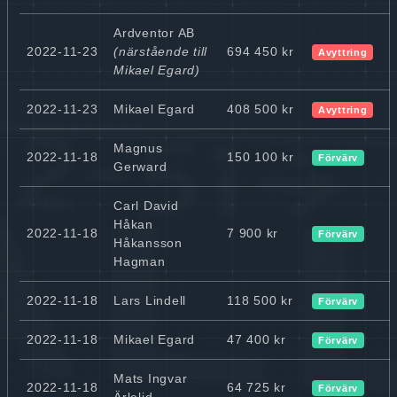
Ardventor AB
2022-11-23
(närstående till
694 450 kr
Avyttring
Mikael Egard)
2022-11-23
Mikael Egard
408 500 kr
Avyttring
Magnus
2022-11-18
150 100 kr
Förvärv
Gerward
Carl David
Håkan
2022-11-18
7 900 kr
Förvärv
Håkansson
Hagman
2022-11-18
Lars Lindell
118 500 kr
Förvärv
2022-11-18
Mikael Egard
47 400 kr
Förvärv
Mats Ingvar
2022-11-18
64 725 kr
Förvärv
Ärlelid