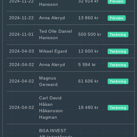
2024-11-22
32 914 kr
Förvärv
Hansson
2024-11-22
Anna Aleryd
13 860 kr
Förvärv
Ted Olle Daniel
2024-11-01
500 500 kr
Teckning
Hansson
2024-04-03
Mikael Egard
12 600 kr
Teckning
2024-04-02
Anna Aleryd
5 594 kr
Teckning
Magnus
2024-04-02
61 606 kr
Teckning
Gerward
Carl David
Håkan
2024-04-02
18 480 kr
Teckning
Håkansson
Hagman
BGA INVEST
AB
(närstående