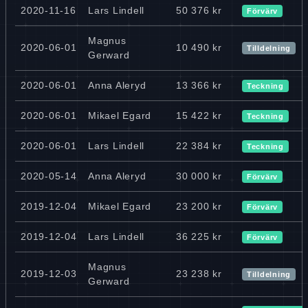
2020-11-16
Lars Lindell
50 376 kr
Förvärv
Magnus
2020-06-01
10 490 kr
Tilldelning
Gerward
2020-06-01
Anna Aleryd
13 366 kr
Teckning
2020-06-01
Mikael Egard
15 422 kr
Teckning
2020-06-01
Lars Lindell
22 384 kr
Teckning
2020-05-14
Anna Aleryd
30 000 kr
Förvärv
2019-12-04
Mikael Egard
23 200 kr
Förvärv
2019-12-04
Lars Lindell
36 225 kr
Förvärv
Magnus
2019-12-03
23 238 kr
Tilldelning
Gerward