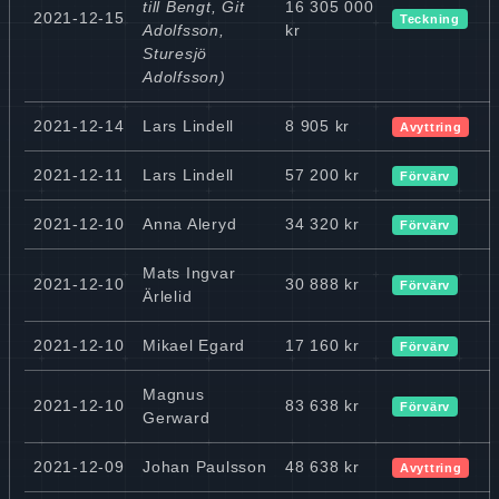
till Bengt, Git
16 305 000
2021-12-15
Teckning
Adolfsson,
kr
Sturesjö
Adolfsson)
2021-12-14
Lars Lindell
8 905 kr
Avyttring
2021-12-11
Lars Lindell
57 200 kr
Förvärv
2021-12-10
Anna Aleryd
34 320 kr
Förvärv
Mats Ingvar
2021-12-10
30 888 kr
Förvärv
Ärlelid
2021-12-10
Mikael Egard
17 160 kr
Förvärv
Magnus
2021-12-10
83 638 kr
Förvärv
Gerward
2021-12-09
Johan Paulsson
48 638 kr
Avyttring