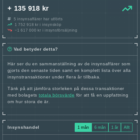
+ 135 918 kr
5 insynsaffärer har utförts
1 752 918 kr i insynsköp
−1 617 000 kr i insynsförsäljning
Vad betyder detta?
Här ser du en sammanställning av de insynsaffärer som
gjorts den senaste tiden samt en komplett lista över alla
insynstransaktioner under flera år tillbaka.
Tänk på att jämföra storleken på dessa transaktioner
med bolagets
totala börsvärde
för att få en uppfattning
om hur stora de är.
Insynshandel
1 mån
6 mån
1 år
Allt