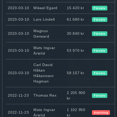
2023-03-10
Mikael Egard
15 420 kr
Förvärv
2023-03-10
Lars Lindell
61 680 kr
Förvärv
Magnus
2023-03-10
30 840 kr
Förvärv
Gerward
Mats Ingvar
2023-03-10
53 970 kr
Förvärv
Ärlelid
Carl David
Håkan
2023-03-10
58 157 kr
Förvärv
Håkansson
Hagman
2 205 900
2022-11-23
Thomas Rex
Förvärv
kr
Mats Ingvar
1 102 950
2022-11-23
Avyttring
Ärlelid
kr