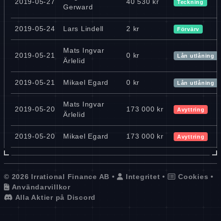
2019-05-27
40 530 kr
Teckning
Gerward
2019-05-24
Lars Lindell
2 kr
Förvärv
Mats Ingvar
2019-05-21
0 kr
Lån utlåning
Ärlelid
2019-05-21
Mikael Egard
0 kr
Lån utlåning
Mats Ingvar
2019-05-20
173 000 kr
Avyttring
Ärlelid
2019-05-20
Mikael Egard
173 000 kr
Avyttring
© 2026 Irrational Finance AB •
Integritet
•
Cookies
•
Användarvillkor
Alla Aktier på Discord