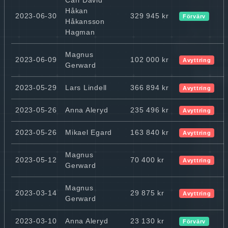
Håkan
2023-06-30
329 945 kr
Förvärv
Håkansson
Hagman
Magnus
2023-06-09
102 000 kr
Avyttring
Gerward
2023-05-29
Lars Lindell
366 894 kr
Avyttring
2023-05-26
Anna Aleryd
235 496 kr
Avyttring
2023-05-26
Mikael Egard
163 840 kr
Avyttring
Magnus
2023-05-12
70 400 kr
Avyttring
Gerward
Magnus
2023-03-14
29 875 kr
Avyttring
Gerward
2023-03-10
Anna Aleryd
23 130 kr
Förvärv