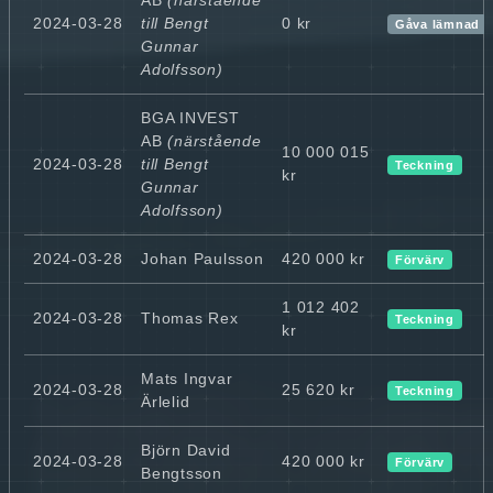
2024-03-28
till Bengt
0 kr
Gåva lämnad
Gunnar
Adolfsson)
BGA INVEST
AB
(närstående
10 000 015
2024-03-28
till Bengt
Teckning
kr
Gunnar
Adolfsson)
2024-03-28
Johan Paulsson
420 000 kr
Förvärv
1 012 402
2024-03-28
Thomas Rex
Teckning
kr
Mats Ingvar
2024-03-28
25 620 kr
Teckning
Ärlelid
Björn David
2024-03-28
420 000 kr
Förvärv
Bengtsson