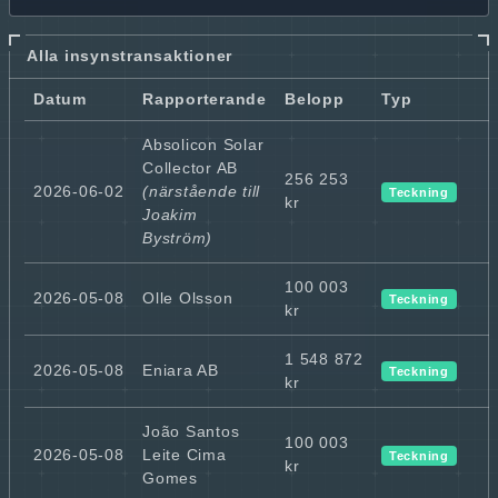
Alla insynstransaktioner
Datum
Rapporterande
Belopp
Typ
Absolicon Solar
Collector AB
256 253
2026-06-02
(närstående till
Teckning
kr
Joakim
Byström)
100 003
2026-05-08
Olle Olsson
Teckning
kr
1 548 872
2026-05-08
Eniara AB
Teckning
kr
João Santos
100 003
2026-05-08
Leite Cima
Teckning
kr
Gomes