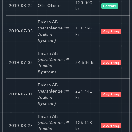
120 000
2019-08-22
Olle Olsson
Förvärv
kr
Eniara AB
(närstående till
111 766
2019-07-03
Avyttring
Joakim
kr
Byström)
Eniara AB
(närstående till
2019-07-02
24 566 kr
Avyttring
Joakim
Byström)
Eniara AB
(närstående till
224 441
2019-07-01
Avyttring
Joakim
kr
Byström)
Eniara AB
(närstående till
125 113
2019-06-28
Avyttring
Joakim
kr