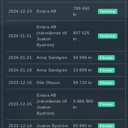
789 450
2024-12-23
Eniara AB
Teckning
kr
Eniara AB
(närstående till
807 525
2024-11-21
Teckning
Joakim
kr
Byström)
2024-01-21
Anna Sandgren
34 996 kr
Förvärv
2024-01-19
Anna Sandgren
13 899 kr
Förvärv
2023-12-15
Olle Olsson
99 720 kr
Förvärv
Eniara AB
(närstående till
3 666 960
2023-12-15
Förvärv
Joakim
kr
Byström)
2023-12-14
Joakim Byström
65 880 kr
Förvärv