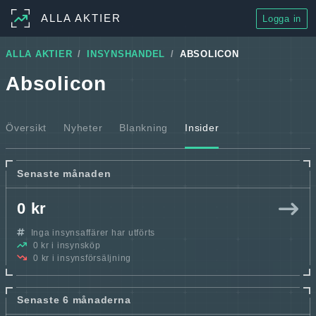
ALLA AKTIER
Logga in
ALLA AKTIER
INSYNSHANDEL
ABSOLICON
Absolicon
Översikt
Nyheter
Blankning
Insider
Senaste månaden
0 kr
Inga insynsaffärer har utförts
0 kr i insynsköp
0 kr i insynsförsäljning
Senaste 6 månaderna