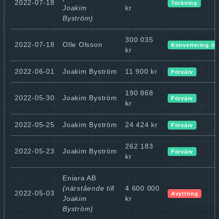
2022-07-18
Teckning
Joakim
kr
Byström)
300 035
2022-07-18
Olle Olsson
Konvertering ök
kr
2022-06-01
Joakim Byström
11 900 kr
Förvärv
190 868
2022-05-30
Joakim Byström
Förvärv
kr
2022-05-25
Joakim Byström
24 424 kr
Förvärv
262 183
2022-05-23
Joakim Byström
Förvärv
kr
Eniara AB
(närstående till
4 600 000
2022-05-03
Avyttring
Joakim
kr
Byström)