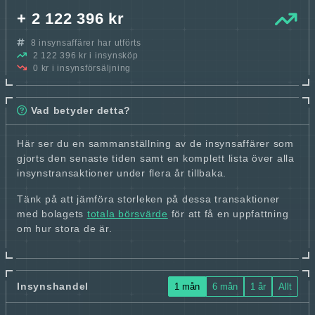
+ 2 122 396 kr
8 insynsaffärer har utförts
2 122 396 kr i insynsköp
0 kr i insynsförsäljning
Vad betyder detta?
Här ser du en sammanställning av de insynsaffärer som
gjorts den senaste tiden samt en komplett lista över alla
insynstransaktioner under flera år tillbaka.
Tänk på att jämföra storleken på dessa transaktioner
med bolagets
totala börsvärde
för att få en uppfattning
om hur stora de är.
Insynshandel
1 mån
6 mån
1 år
Allt