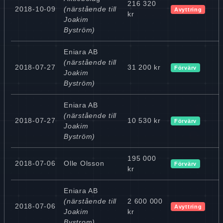
216 320
2018-10-09
(närstående till
Avyttring
kr
Joakim
Byström)
Eniara AB
(närstående till
2018-07-27
31 200 kr
Förvärv
Joakim
Byström)
Eniara AB
(närstående till
2018-07-27
10 530 kr
Förvärv
Joakim
Byström)
195 000
2018-07-06
Olle Olsson
Förvärv
kr
Eniara AB
(närstående till
2 600 000
2018-07-06
Avyttring
Joakim
kr
Bystrom)