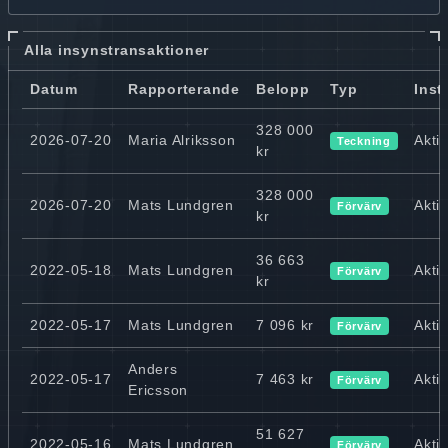
Alla insynstransaktioner
Datum
Rapporterande
Belopp
Typ
Inst
328 000
2026-07-20
Maria Alriksson
Akti
Teckning
kr
328 000
2026-07-20
Mats Lundgren
Akti
Förvärv
kr
36 663
2022-05-18
Mats Lundgren
Akti
Förvärv
kr
2022-05-17
Mats Lundgren
7 096 kr
Akti
Förvärv
Anders
2022-05-17
7 463 kr
Akti
Förvärv
Ericsson
51 627
2022-05-16
Mats Lundgren
Akti
Förvärv