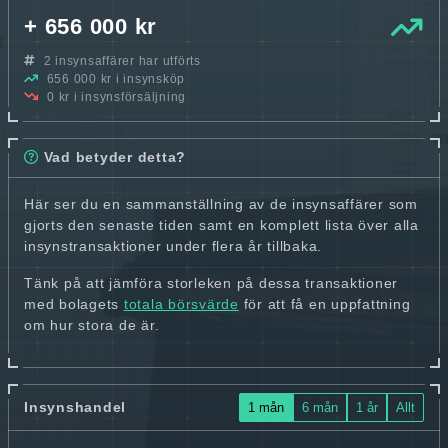
+ 656 000 kr
2 insynsaffärer har utförts
656 000 kr i insynsköp
0 kr i insynsförsäljning
Vad betyder detta?
Här ser du en sammanställning av de insynsaffärer som
gjorts den senaste tiden samt en komplett lista över alla
insynstransaktioner under flera år tillbaka.
Tänk på att jämföra storleken på dessa transaktioner
med bolagets
totala börsvärde
för att få en uppfattning
om hur stora de är.
Insynshandel
1 mån
6 mån
1 år
Allt