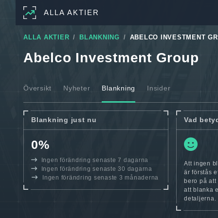
ALLA AKTIER
ALLA AKTIER
BLANKNING
ABELCO INVESTMENT G
Abelco Investment Group
Översikt
Nyheter
Blankning
Insider
Blankning just nu
Vad bety
0%
Ingen förändring senaste 7 dagarna
Att ingen 
Ingen förändring senaste 30 dagarna
är förstås e
Ingen förändring senaste 3 månaderna
bero på att
att blanka 
detaljerna.