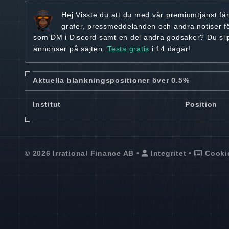
Hej
Visste du att du med vår premiumtjänst få
grafer, pressmeddelanden och andra
notiser f
som DM i Discord samt en del andra godsaker? Du sl
annonser på sajten.
Testa gratis
i 14 dagar!
Aktuella blankningspositioner över 0.5%
Institut
Position
© 2026 Irrational Finance AB •
Integritet
•
Cooki