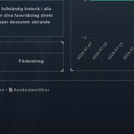
r
fullständig historik
i alla
ör dina favoritbolag
direkt
ipper dessutom störande
Förändring
es
•
Användarvillkor