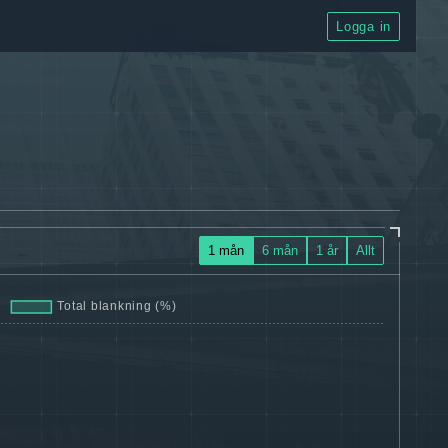
Logga in
1 mån
6 mån
1 år
Allt