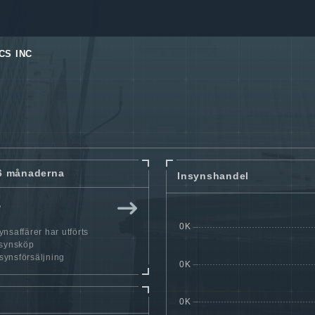
CS INC
6 månaderna
Insynshandel
r
nsaffärer har utförts
nsynsköp
nsynsförsäljning