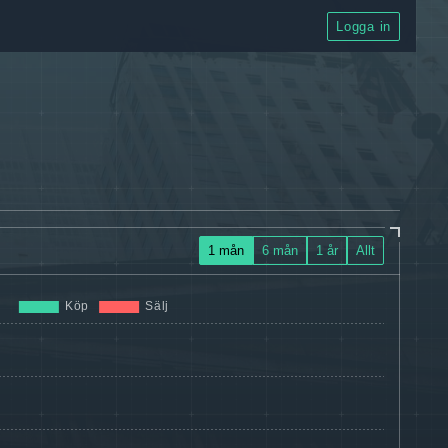
Logga in
1 mån
6 mån
1 år
Allt