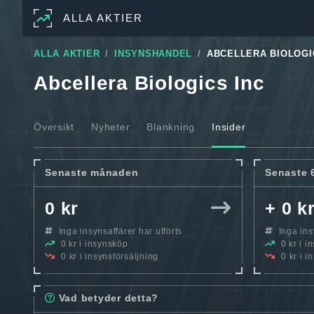
ALLA AKTIER
ALLA AKTIER
INSYNSHANDEL
ABCELLERA BIOLOGI
Abcellera Biologics Inc
Översikt
Nyheter
Blankning
Insider
Senaste månaden
Senaste 
0 kr
+ 0 k
Inga insynsaffärer har utförts
Inga insy
0 kr i insynsköp
0 kr i i
0 kr i insynsförsäljning
0 kr i i
Vad betyder detta?