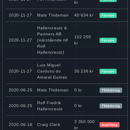
kr
2020-11-27
Mats Thideman
40 634 kr
Förvärv
Hallencreutz &
Partners AB
102 200
2020-11-27
(närstående till
Förvärv
kr
Rolf
Hallencreutz)
Luis Miguel
2020-11-27
Cardoso do
30 238 kr
Förvärv
Amaral Gomes
2020-06-25
Mats Thideman
0 kr
Tilldelning
Rolf Fredrik
2020-06-25
0 kr
Tilldelning
Hallencreutz
3 350 000
2020-06-18
Craig Clark
Avyttring
kr