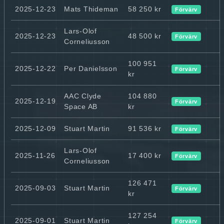
2025-12-23
Mats Thideman
58 250 kr
Förvärv
Lars-Olof
2025-12-23
48 500 kr
Förvärv
Corneliusson
100 951
2025-12-22
Per Danielsson
Förvärv
kr
AAC Clyde
104 880
2025-12-19
Förvärv
Space AB
kr
2025-12-09
Stuart Martin
91 536 kr
Förvärv
Lars-Olof
2025-11-26
17 400 kr
Förvärv
Corneliusson
126 471
2025-09-03
Stuart Martin
Förvärv
kr
127 254
2025-09-01
Stuart Martin
Förvärv