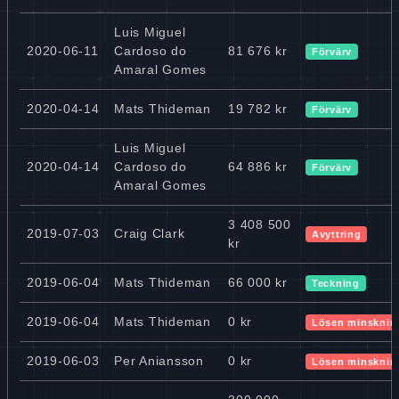
Luis Miguel
2020-06-11
Cardoso do
81 676 kr
Förvärv
Amaral Gomes
2020-04-14
Mats Thideman
19 782 kr
Förvärv
Luis Miguel
2020-04-14
Cardoso do
64 886 kr
Förvärv
Amaral Gomes
3 408 500
2019-07-03
Craig Clark
Avyttring
kr
2019-06-04
Mats Thideman
66 000 kr
Teckning
2019-06-04
Mats Thideman
0 kr
Lösen minsknin
2019-06-03
Per Aniansson
0 kr
Lösen minsknin