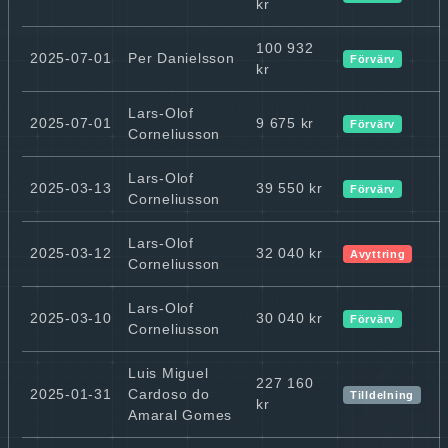
kr
100 932
2025-07-01
Per Danielsson
Förvärv
kr
Lars-Olof
2025-07-01
9 675 kr
Förvärv
Corneliusson
Lars-Olof
2025-03-13
39 550 kr
Förvärv
Corneliusson
Lars-Olof
2025-03-12
32 040 kr
Avyttring
Corneliusson
Lars-Olof
2025-03-10
30 040 kr
Förvärv
Corneliusson
Luis Miguel
227 160
2025-01-31
Cardoso do
Tilldelning
kr
Amaral Gomes