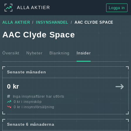
ALLA AKTIER
Logga in
ALLA AKTIER
INSYNSHANDEL
AAC CLYDE SPACE
AAC Clyde Space
Översikt
Nyheter
Blankning
Insider
Senaste månaden
0 kr
Inga insynsaffärer har utförts
0 kr i insynsköp
0 kr i insynsförsäljning
Senaste 6 månaderna