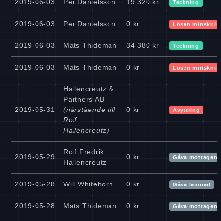
2019-06-03
Per Danielsson
19 320 kr
Teckning
2019-06-03
Per Danielsson
0 kr
Lösen minsknin
2019-06-03
Mats Thideman
34 380 kr
Teckning
2019-06-03
Mats Thideman
0 kr
Lösen minsknin
Hallencreutz &
Partners AB
2019-05-31
(närstående till
0 kr
Avyttring
Rolf
Hallencreutz)
Rolf Fredrik
2019-05-29
0 kr
Gåva mottagen
Hallencreutz
2019-05-28
Will Whitehorn
0 kr
Gåva lämnad
2019-05-28
Mats Thideman
0 kr
Gåva mottagen