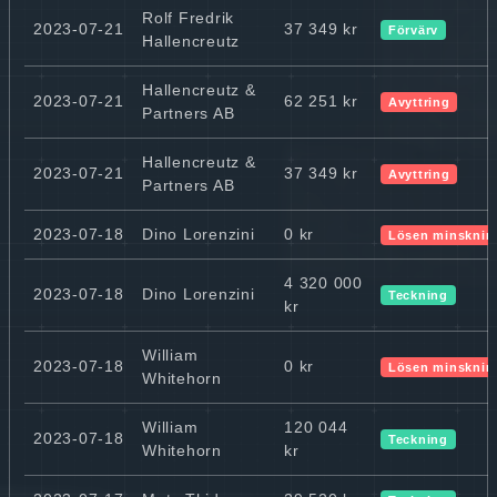
Rolf Fredrik
2023-07-21
37 349 kr
Förvärv
Hallencreutz
Hallencreutz &
2023-07-21
62 251 kr
Avyttring
Partners AB
Hallencreutz &
2023-07-21
37 349 kr
Avyttring
Partners AB
2023-07-18
Dino Lorenzini
0 kr
Lösen minsknin
4 320 000
2023-07-18
Dino Lorenzini
Teckning
kr
William
2023-07-18
0 kr
Lösen minsknin
Whitehorn
William
120 044
2023-07-18
Teckning
Whitehorn
kr