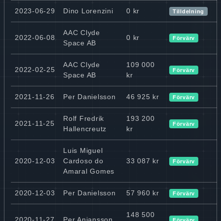
2023-06-29
Dino Lorenzini
0 kr
Tilldelning
AAC Clyde
2022-06-08
0 kr
Förvärv
Space AB
AAC Clyde
109 000
2022-02-25
Förvärv
Space AB
kr
2021-11-26
Per Danielsson
46 925 kr
Förvärv
Rolf Fredrik
193 200
2021-11-25
Förvärv
Hallencreutz
kr
Luis Miguel
2020-12-03
Cardoso do
33 087 kr
Förvärv
Amaral Gomes
2020-12-03
Per Danielsson
57 960 kr
Förvärv
148 500
2020-11-27
Per Aniansson
Förvärv