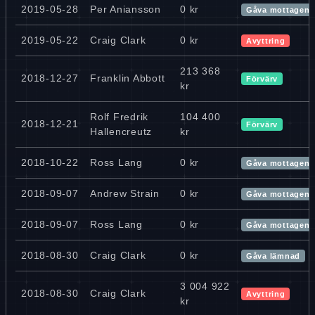
2019-05-28
Per Aniansson
0 kr
Gåva mottagen
2019-05-22
Craig Clark
0 kr
Avyttring
213 368
2018-12-27
Franklin Abbott
Förvärv
kr
Rolf Fredrik
104 400
2018-12-21
Förvärv
Hallencreutz
kr
2018-10-22
Ross Lang
0 kr
Gåva mottagen
2018-09-07
Andrew Strain
0 kr
Gåva mottagen
2018-09-07
Ross Lang
0 kr
Gåva mottagen
2018-08-30
Craig Clark
0 kr
Gåva lämnad
3 004 922
2018-08-30
Craig Clark
Avyttring
kr