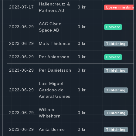
Hallencreutz &
2023-07-17
0 kr
Lösen minsknin
Partners AB
AAC Clyde
2023-06-29
0 kr
Förvärv
Space AB
2023-06-29
Mats Thideman
0 kr
Tilldelning
2023-06-29
Per Aniansson
0 kr
Förvärv
2023-06-29
Per Danielsson
0 kr
Tilldelning
Luis Miguel
2023-06-29
Cardoso do
0 kr
Tilldelning
Amaral Gomes
William
2023-06-29
0 kr
Tilldelning
Whitehorn
2023-06-29
Anita Bernie
0 kr
Tilldelning