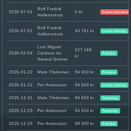
Rolf Fredrik
2026-07-01
0 kr
Lösen minsknin
Hallencreutz
Rolf Fredrik
2026-07-01
43 761 kr
Lösen ökning
Hallencreutz
Luis Miguel
227 160
2026-02-04
Cardoso do
Förvärv
kr
Amaral Gomes
2026-01-22
Mats Thideman
94 650 kr
Förvärv
2026-01-22
Per Aniansson
94 650 kr
Lösen ökning
2025-12-31
Mats Thideman
94 650 kr
Teckning
2025-12-29
Per Aniansson
94 650 kr
Teckning
2025-12-29
Per Aniansson
98 000 kr
Förvärv