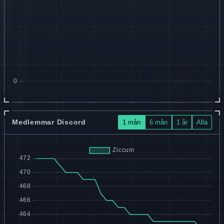
Medlemmar Discord
1 mån
6 mån
1 år
Alla