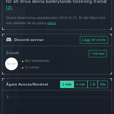
för att driva denna banbrytande forskning framåt
[2]
.
Denna beskrivning uppdaterades 2024-11-22. Är det något som
inte stämmer får du gärna
maila
.
Discord-servrar
Lägg till invite
Ziccum
+ Gå med
462 medlemmar
12 online
Ägare Avanza/Nordnet
1 mån
6 mån
1 år
Alla