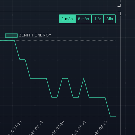
1 mån
6 mån
1 år
Alla