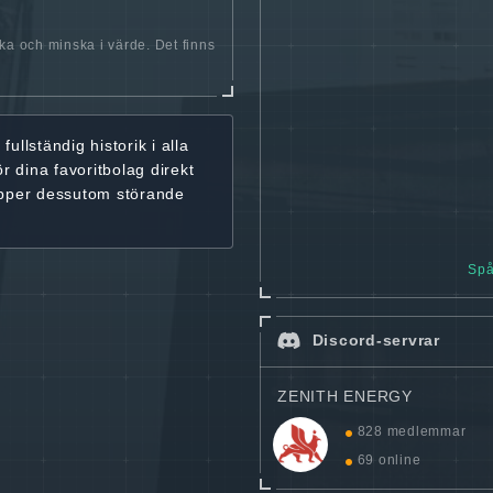
öka och minska i värde. Det finns
r
fullständig historik
i alla
ör dina favoritbolag
direkt
ipper dessutom störande
Spå
Discord-servrar
ZENITH ENERGY
828 medlemmar
69 online