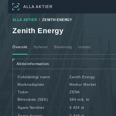
ALLA AKTIER
ALLA AKTIER
ZENITH ENERGY
Zenith Energy
Översikt
Nyheter
Blankning
Insider
Aktieinformation
Fullständigt namn
Zenith Energy
Marknadsplats
Merkur Market
Ticker
ZENA
Börsvärde (SEK)
384 milj. kr
Ägare Nordnet
4 434 st
Ägare Avanza
2 448 st