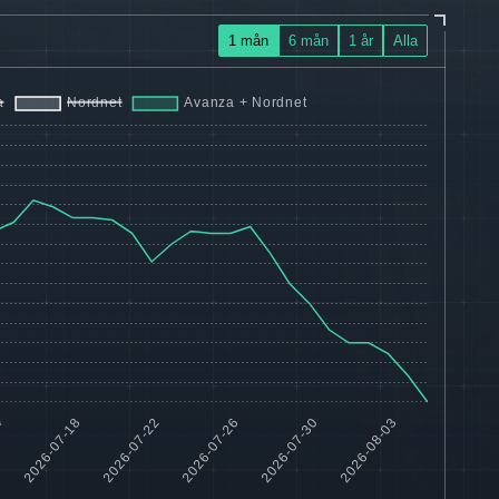
1 mån
6 mån
1 år
Alla