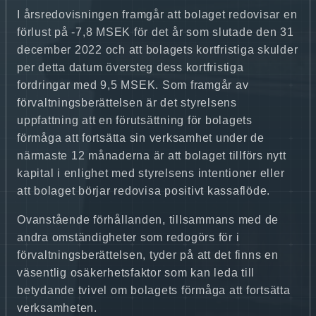
I årsredovisningen framgår att bolaget redovisar en
förlust på -7,8 MSEK för det år som slutade den 31
december 2022 och att bolagets kortfristiga skulder
per detta datum översteg dess kortfristiga
fordringar med 9,5 MSEK. Som framgår av
förvaltningsberättelsen är det styrelsens
uppfattning att en förutsättning för bolagets
förmåga att fortsätta sin verksamhet under de
närmaste 12 månaderna är att bolaget tillförs nytt
kapital i enlighet med styrelsens intentioner eller
att bolaget börjar redovisa positivt kassaflöde.
Ovanstående förhållanden, tillsammans med de
andra omständigheter som redogörs för i
förvaltningsberättelsen, tyder på att det finns en
väsentlig osäkerhetsfaktor som kan leda till
betydande tvivel om bolagets förmåga att fortsätta
verksamheten.