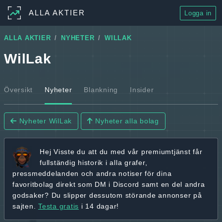
ALLA AKTIER
Logga in
ALLA AKTIER
NYHETER
WILLAK
WilLak
Översikt
Nyheter
Blankning
Insider
Nyheter WilLak
Nyheter alla bolag
Hej
Visste du att du med vår premiumtjänst får
fullständig historik
i alla grafer,
pressmeddelanden och andra
notiser för dina
favoritbolag
direkt som DM i Discord samt en del andra
godsaker? Du slipper dessutom störande annonser på
sajten.
Testa gratis
i 14 dagar!