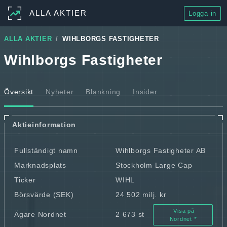
ALLA AKTIER
Logga in
ALLA AKTIER
WIHLBORGS FASTIGHETER
Wihlborgs Fastigheter
Översikt
Nyheter
Blankning
Insider
Aktieinformation
Fullständigt namn
Wihlborgs Fastigheter AB
Marknadsplats
Stockholm Large Cap
Ticker
WIHL
Börsvärde (SEK)
24 502 milj. kr
Visa på
Ägare Nordnet
2 673 st
Nordnet