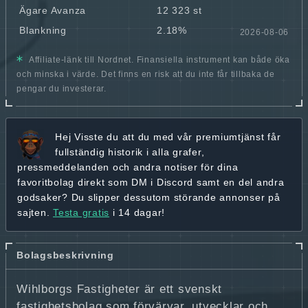
Ägare Avanza
12 323 st
Blankning
2.18%
2026-08-06
Affiliate-länk till Nordnet. Finansiella instrument kan både öka
och minska i värde. Det finns en risk att du inte får tillbaka de
pengar du investerar.
Hej
Visste du att du med vår premiumtjänst får
fullständig historik
i alla grafer,
pressmeddelanden och andra
notiser för dina
favoritbolag
direkt som DM i Discord samt en del andra
godsaker? Du slipper dessutom störande annonser på
sajten.
Testa gratis
i 14 dagar!
Bolagsbeskrivning
Wihlborgs Fastigheter är ett svenskt
fastighetsbolag som förvärvar, utvecklar och