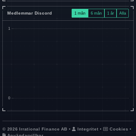
Medlemmar Discord
1 mån
6 mån
1 år
Alla
© 2026 Irrational Finance AB •
Integritet
•
Cookies
•
Användarvillkor