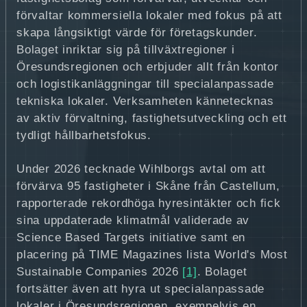
förvaltar kommersiella lokaler med fokus på att
skapa långsiktigt värde för företagskunder.
Bolaget inriktar sig på tillväxtregioner i
Öresundsregionen och erbjuder allt från kontor
och logistikanläggningar till specialanpassade
tekniska lokaler. Verksamheten kännetecknas
av aktiv förvaltning, fastighetsutveckling och ett
tydligt hållbarhetsfokus.
Under 2026 tecknade Wihlborgs avtal om att
förvärva 95 fastigheter i Skåne från Castellum,
rapporterade rekordhöga hyresintäkter och fick
sina uppdaterade klimatmål validerade av
Science Based Targets initiative samt en
placering på TIME Magazines lista World's Most
Sustainable Companies 2026
[1]
. Bolaget
fortsätter även att hyra ut specialanpassade
lokaler i Öresundsregionen, exempelvis en