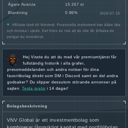
Ägare Avanza
15 267 st
Blankning
0.86%
2026-07-13
Affiliate-länk till Nordnet. Finansiella instrument kan både öka
och minska i värde. Det finns en risk att du inte får tillbaka de
pengar du investerar.
Hej
Visste du att du med vår premiumtjänst får
fullständig historik
i alla grafer,
pressmeddelanden och andra
notiser för dina
favoritbolag
direkt som DM i Discord samt en del andra
godsaker? Du slipper dessutom störande annonser på
sajten.
Testa gratis
i 14 dagar!
Bolagsbeskrivning
VNV Global är ett investmentbolag som
kombinerar långsiktigt kapital med portföljbolag