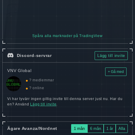
Spåra alla marknader på TradingView
Discord-servrar
Lägg till invite
VNV Global
+ Gå med
? medlemmar
? online
Vi har tyvärr ingen giltig invite till denna server just nu. Har du
en? Använd
Lägg till invite
.
Ägare Avanza/Nordnet
1 mån
6 mån
1 år
Alla