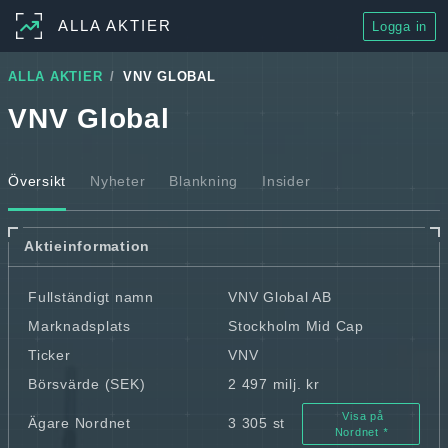
ALLA AKTIER
Logga in
ALLA AKTIER
VNV GLOBAL
VNV Global
Översikt
Nyheter
Blankning
Insider
Aktieinformation
Fullständigt namn
VNV Global AB
Marknadsplats
Stockholm Mid Cap
Ticker
VNV
Börsvärde (SEK)
2 497 milj. kr
Visa på
Ägare Nordnet
3 305 st
Nordnet