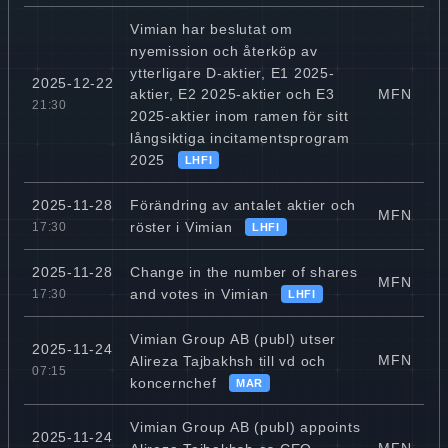
Vimian har beslutat om
nyemission och återköp av
ytterligare D-aktier, E1 2025-
2025-12-22
MFN
aktier, E2 2025-aktier och E3
21:30
2025-aktier inom ramen för sitt
långsiktiga incitamentsprogram
2025
LHFI
Förändring av antalet aktier och
2025-11-28
MFN
röster i Vimian
17:30
LHFI
Change in the number of shares
2025-11-28
MFN
and votes in Vimian
17:30
LHFI
Vimian Group AB (publ) utser
2025-11-24
MFN
Alireza Tajbakhsh till vd och
07:15
koncernchef
MAR
Vimian Group AB (publ) appoints
2025-11-24