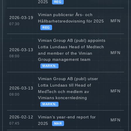
2025
REG
Vimian publicerar Års- och
2026-03-19
MFN
Hållbarhetsredovisning för 2025
07:30
REG
Vimian Group AB (publ) appoints
Lotta Lundaas Head of Medtech
2026-03-13
MFN
and member of the Vimian
08:00
Group management team
MARKN.
Vimian Group AB (publ) utser
Lotta Lundaas till Head of
2026-03-13
MFN
MedTech och medlem av
08:00
Vimians koncernledning
MARKN.
Vimian’s year-end report for
2026-02-12
MFN
2025
07:45
MAR