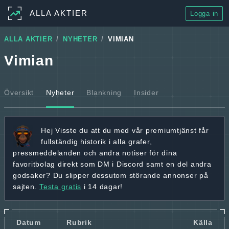
ALLA AKTIER
Logga in
ALLA AKTIER
NYHETER
VIMIAN
Vimian
Översikt
Nyheter
Blankning
Insider
Hej
Visste du att du med vår premiumtjänst får
fullständig historik
i alla grafer,
pressmeddelanden och andra
notiser för dina
favoritbolag
direkt som DM i Discord samt en del andra
godsaker? Du slipper dessutom störande annonser på
sajten.
Testa gratis
i 14 dagar!
Datum
Rubrik
Källa