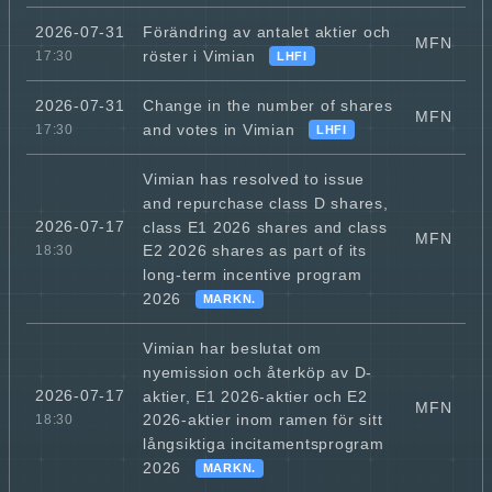
Förändring av antalet aktier och
2026-07-31
MFN
röster i Vimian
17:30
LHFI
Change in the number of shares
2026-07-31
MFN
and votes in Vimian
17:30
LHFI
Vimian has resolved to issue
and repurchase class D shares,
2026-07-17
class E1 2026 shares and class
MFN
E2 2026 shares as part of its
18:30
long-term incentive program
2026
MARKN.
Vimian har beslutat om
nyemission och återköp av D-
2026-07-17
aktier, E1 2026-aktier och E2
MFN
2026-aktier inom ramen för sitt
18:30
långsiktiga incitamentsprogram
2026
MARKN.