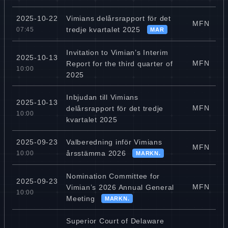
Vimians delårsrapport för det
2025-10-22
MFN
tredje kvartalet 2025
07:45
MAR
Invitation to Vimian’s Interim
2025-10-13
MFN
Report for the third quarter of
10:00
2025
Inbjudan till Vimians
2025-10-13
MFN
delårsrapport för det tredje
10:00
kvartalet 2025
Valberedning inför Vimians
2025-09-23
MFN
årsstämma 2026
10:00
MARKN.
Nomination Committee for
2025-09-23
MFN
Vimian’s 2026 Annual General
10:00
Meeting
MARKN.
Superior Court of Delaware