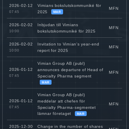
Vimians bokslutskommuniké för
2026-02-12
MFN
2025
07:45
MAR
Inbjudan till Vimians
2026-02-02
MFN
bokslutskommuniké för 2025
10:00
Invitation to Vimian’s year-end
2026-02-02
MFN
report for 2025
10:00
Vimian Group AB (publ)
2026-01-12
announces departure of Head of
MFN
Specialty Pharma segment
07:45
MAR
Vimian Group AB (publ)
2026-01-12
meddelar att chefen för
MFN
Specialty Pharma-segmentet
07:45
lämnar företaget
MAR
Change in the number of shares
2025-12-30