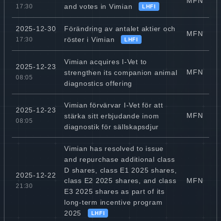
MFN
and votes in Vimian
17:30
LHFI
Förändring av antalet aktier och
2025-12-30
MFN
röster i Vimian
17:30
LHFI
Vimian acquires I-Vet to
2025-12-23
MFN
strengthen its companion animal
08:05
diagnostics offering
Vimian förvärvar I-Vet för att
2025-12-23
MFN
stärka sitt erbjudande inom
08:05
diagnostik för sällskapsdjur
Vimian has resolved to issue
and repurchase additional class
D shares, class E1 2025 shares,
2025-12-22
MFN
class E2 2025 shares, and class
21:30
E3 2025 shares as part of its
long-term incentive program
2025
LHFI