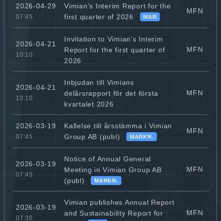
Vimian’s Interim Report for the
2026-04-29
MFN
first quarter of 2026
07:45
MAR
Invitation to Vimian’s Interim
2026-04-21
MFN
Report for the first quarter of
10:10
2026
Inbjudan till Vimians
2026-04-21
MFN
delårsrapport för det första
10:10
kvartalet 2026
Kallelse till årsstämma i Vimian
2026-03-19
MFN
Group AB (publ)
07:45
MARKN.
Notice of Annual General
2026-03-19
MFN
Meeting in Vimian Group AB
07:45
(publ)
MARKN.
Vimian publishes Annual Report
2026-03-19
MFN
and Sustainability Report for
07:30