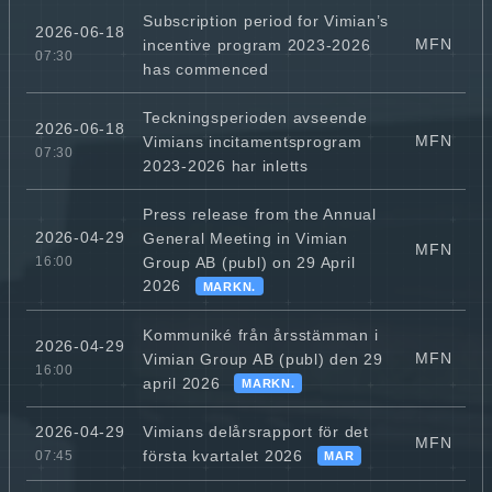
Subscription period for Vimian’s
2026-06-18
MFN
incentive program 2023-2026
07:30
has commenced
Teckningsperioden avseende
2026-06-18
MFN
Vimians incitamentsprogram
07:30
2023-2026 har inletts
Press release from the Annual
2026-04-29
General Meeting in Vimian
MFN
Group AB (publ) on 29 April
16:00
2026
MARKN.
Kommuniké från årsstämman i
2026-04-29
MFN
Vimian Group AB (publ) den 29
16:00
april 2026
MARKN.
Vimians delårsrapport för det
2026-04-29
MFN
första kvartalet 2026
07:45
MAR