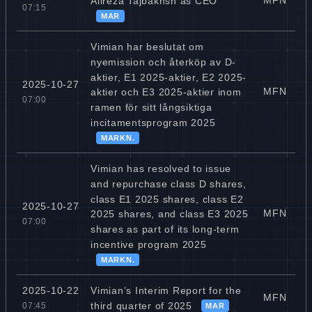
MFN
Alireza Tajbakhsh as CEO
07:15
MAR
Vimian har beslutat om
nyemission och återköp av D-
aktier, E1 2025-aktier, E2 2025-
2025-10-27
MFN
aktier och E3 2025-aktier inom
07:00
ramen för sitt långsiktiga
incitamentsprogram 2025
MARKN.
Vimian has resolved to issue
and repurchase class D shares,
class E1 2025 shares, class E2
2025-10-27
MFN
2025 shares, and class E3 2025
07:00
shares as part of its long-term
incentive program 2025
MARKN.
Vimian’s Interim Report for the
2025-10-22
MFN
third quarter of 2025
07:45
MAR